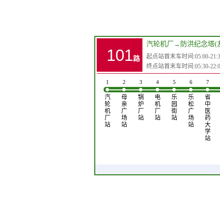
汽轮机厂
→
防洪纪念塔(
101
起点站首末车时间:05:00-21:3
路
终点站首末车时间:05:30-22:0
1
2
3
4
5
6
7
汽
母
锅
电
乐
乐
省
轮
亲
炉
机
园
松
中
机
广
厂
厂
街
广
医
厂
场
站
站
站
场
药
站
站
站
大
学
站