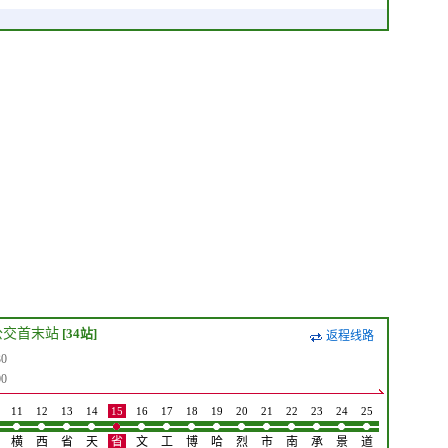
公交首末站
[34站]
返程线路
0
0
11
12
13
14
15
16
17
18
19
20
21
22
23
24
25
26
27
28
横
西
省
天
省
文
工
博
哈
烈
市
南
承
景
道
道
道
道