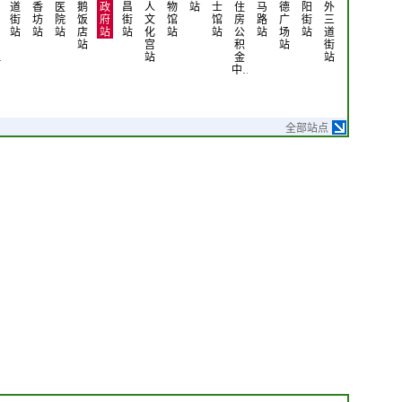
道
香
医
鹅
政
昌
人
物
站
士
住
马
德
阳
外
外
外
外
街
坊
院
饭
府
街
文
馆
馆
房
路
广
街
三
七
十
十
站
站
站
店
站
站
化
站
站
公
站
场
站
道
道
二
六
站
宫
积
站
街
街
道
道
…
站
金
站
站
街
街
中…
站
站
全部站点