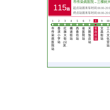
市传染病医院
→
三棵树
115
起点站首末车时间:06:00-20:0
路
终点站首末车时间:06:00-20:0
1
2
3
4
5
6
7
8
9
10
市
香
红
横
西
省
天
省
文
工
传
滨
旗
道
香
医
鹅
政
昌
人
染
小
大
街
坊
院
饭
府
街
文
病
学
街
站
站
站
店
站
站
化
医
站
(公
站
宫
院
滨…
站
站