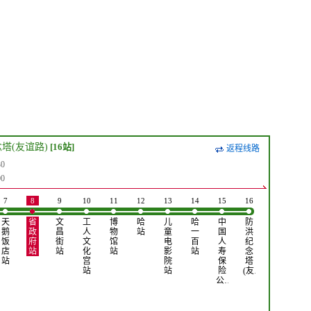
塔(友谊路)
[16站]
返程线路
0
0
7
8
9
10
11
12
13
14
15
16
天
省
文
工
博
哈
儿
哈
中
防
鹅
政
昌
人
物
站
童
一
国
洪
饭
府
街
文
馆
电
百
人
纪
店
站
站
化
站
影
站
寿
念
站
宫
院
保
塔
站
站
险
(友…
公…