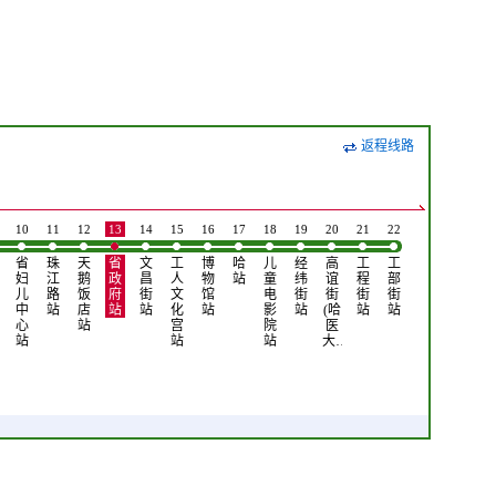
返程线路
10
11
12
13
14
15
16
17
18
19
20
21
22
省
珠
天
省
文
工
博
哈
儿
经
高
工
工
妇
江
鹅
政
昌
人
物
站
童
纬
谊
程
部
儿
路
饭
府
街
文
馆
电
街
街
街
街
中
站
店
站
站
化
站
影
站
(哈
站
站
心
站
宫
院
医
站
站
站
大…