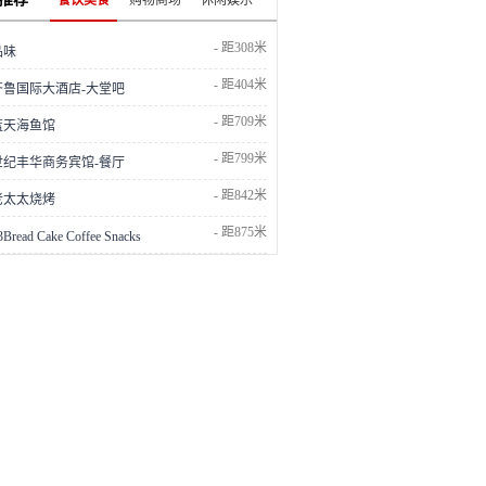
餐饮美食
购物商场
休闲娱乐
- 距308米
品味
- 距404米
齐鲁国际大酒店-大堂吧
- 距709米
蓝天海鱼馆
- 距799米
世纪丰华商务宾馆-餐厅
- 距842米
老太太烧烤
- 距875米
3Bread Cake Coffee Snacks