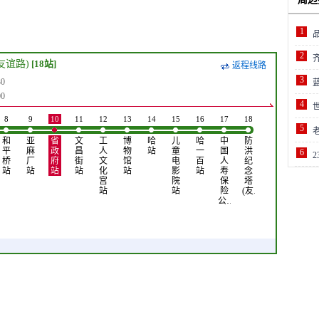
1
2
友谊路)
[18站]
返程线路
3
0
0
4
8
9
10
11
12
13
14
15
16
17
18
5
和
亚
省
文
工
博
哈
儿
哈
中
防
平
麻
政
昌
人
物
站
童
一
国
洪
6
2
桥
厂
府
街
文
馆
电
百
人
纪
站
站
站
站
化
站
影
站
寿
念
宫
院
保
塔
站
站
险
(友…
公…