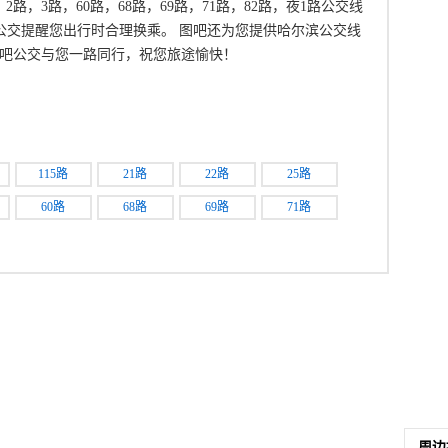
路，2路，3路，60路，68路，69路，71路，82路，夜1路公交线
吧公交提醒您出行时合理换乘。 图吧还为您提供哈尔滨公交线
吧公交与您一路同行，祝您旅途愉快！
：
115路
21路
22路
25路
60路
68路
69路
71路
周边