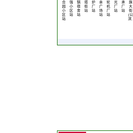
合
强
锅
塔
炉
亲
轮
光
承
旗
园
小
宿
街
厂
广
机
厂
厂
大
小
区
舍
站
站
场
厂
站
站
街
区
站
站
站
站
(公
站
滨