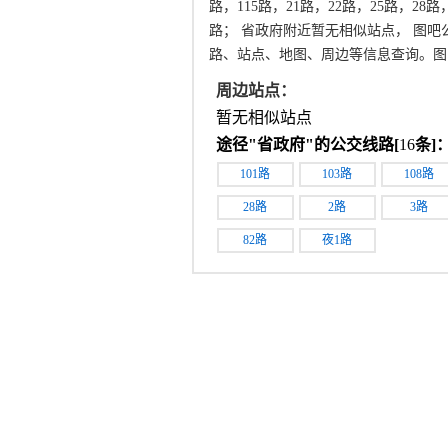
路，115路，21路，22路，25路，28
路； 省政府附近暂无相似站点， 图
路、站点、地图、周边等信息查询。图
周边站点：
暂无相似站点
途径"
省政府
"的公交线路[
16
条]
101路
103路
108路
28路
2路
3路
82路
夜1路