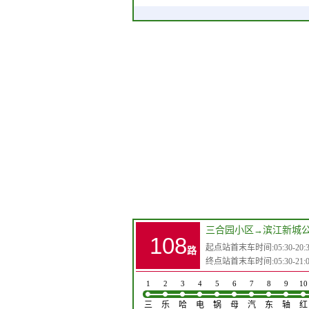
三合园小区
→
滨江新城
108
起点站首末车时间:05:30-20:3
路
终点站首末车时间:05:30-21:0
1
2
3
4
5
6
7
8
9
10
三
乐
哈
电
锅
母
汽
东
轴
红