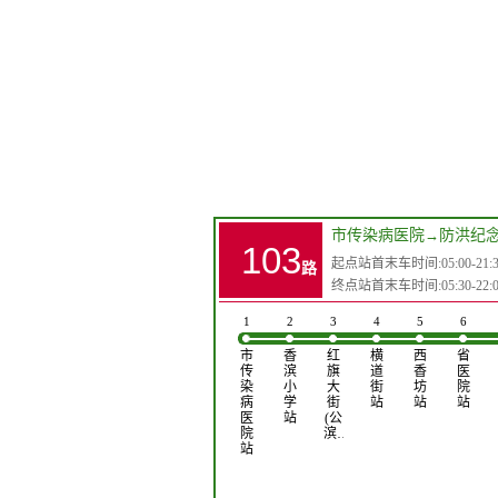
市传染病医院
→
防洪纪念
103
起点站首末车时间:05:00-21:3
路
终点站首末车时间:05:30-22:0
1
2
3
4
5
6
市
香
红
横
西
省
传
滨
旗
道
香
医
染
小
大
街
坊
院
病
学
街
站
站
站
医
站
(公
院
滨…
站