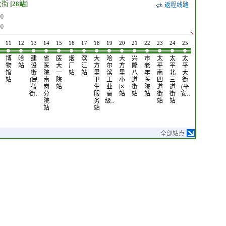
大街
[28站]
返程线路
0
0
11
12
13
14
15
16
17
18
19
20
21
22
23
24
25
26
27
28
博
哈
建
省
医
烟
滨
大
哈
大
兴
市
太
太
太
新
网
三
物
站
设
医
大
厂
江
方
尔
方
隆
老
平
平
平
江
通
棵
馆
街
院
一
站
站
里
滨
里
八
年
南
北
大
桥
东
树
站
(民
南
院
卫
工
小
道
医
四
三
街
市
直
大
益
岗
站
生
业
区
街
院
道
道
(平
场
路
街
街…
分
服
高
站
站
站
街
街
安…
站
营
站
院
务
级…
站
站
业…
站
站
全部站点