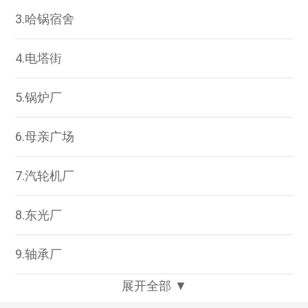
3.哈锅宿舍
4.电塔街
5.锅炉厂
6.母亲广场
7.汽轮机厂
8.东光厂
9.轴承厂
展开全部 ▼