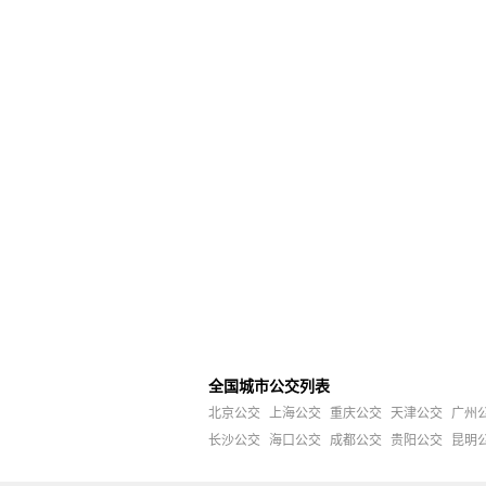
全国城市公交列表
北京公交
上海公交
重庆公交
天津公交
广州
长沙公交
海口公交
成都公交
贵阳公交
昆明