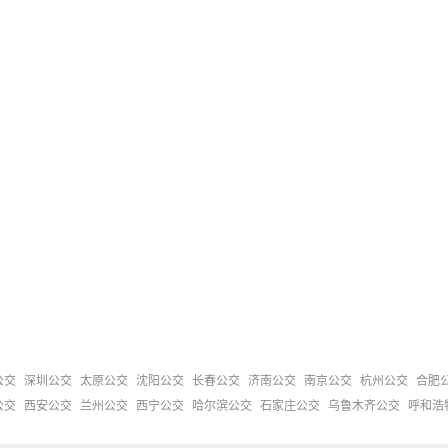
公交
深圳公交
太原公交
沈阳公交
长春公交
济南公交
南京公交
杭州公交
合肥
公交
西安公交
兰州公交
西宁公交
哈尔滨公交
石家庄公交
乌鲁木齐公交
呼和浩