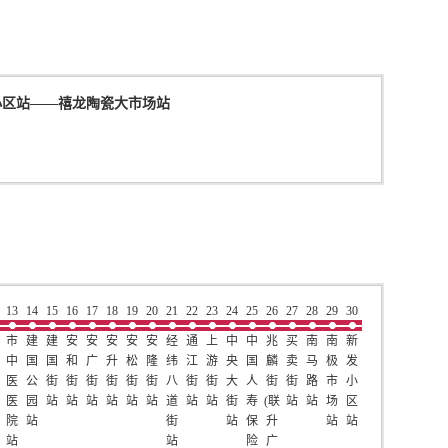
小区站
——
禧龙陶瓷大市场站
13
14
15
16
17
18
19
20
21
22
23
24
25
26
27
28
29
30
市
建
建
安
安
安
安
安
经
通
上
中
中
兆
买
南
南
新
中
国
国
和
广
升
松
隆
纬
江
游
央
国
麟
卖
马
极
发
医
公
街
街
街
街
街
街
八
街
街
大
人
街
街
路
市
小
医
园
站
站
站
站
站
站
道
站
站
街
寿
(联
站
站
场
区
院
站
街
站
保
升
站
站
站
站
险
广