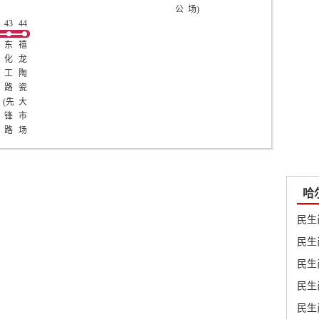
公
场)
43
44
司
站
(道
东
禧
里
化
龙
七
工
陶
道
路
瓷
街)
(先
大
站
锋
市
路
场
路
站
口)
站
哈
民生
民生
民生
民生
民生