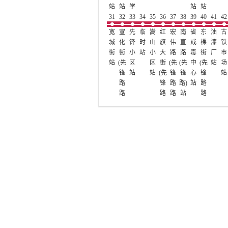
站
站
学
站
站
31
32
校)
33
34
35
36
37
38
39
40
41
42
阳
宽
宣
先
临
嵩
红
宏
南
省
东
油
古
光
城
化
锋
时
山
旗
伟
直
戒
棵
漆
铁
颐
街
街
小
站
小
大
路
路
毒
街
厂
市
养
站
(先
区
区
街
(先
(先
中
(先
站
场
花
锋
站
站
(先
锋
锋
心
锋
站
园
路
锋
路
路)
站
路
站
路
路
路
站
路
口)
路
口)
口)
站
口)
站
站
站