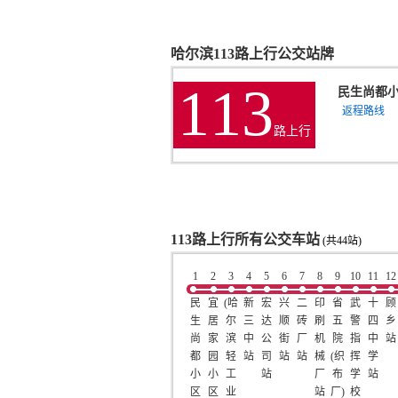
哈尔滨113路上行公交站牌
113
民生尚都
返程路线
路上行
113路上行所有公交车站
(共44站)
1
2
3
4
5
6
7
8
9
10
11
12
民
宜
(哈
新
宏
兴
二
印
省
武
十
顾
生
居
尔
三
达
顺
砖
刷
五
警
四
乡
尚
家
滨
中
公
街
厂
机
院
指
中
站
都
园
轻
站
司
站
站
械
(织
挥
学
小
小
工
站
厂
布
学
站
区
区
业
站
厂)
校