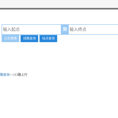
到
公交换乘
线路查询
站点查询
路查询
>>113路上行