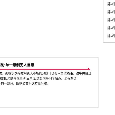
禧龙
禧龙
禧龙
禧龙
禧龙
票制:单一票制无人售票
出发，到哈尔滨禧龙陶瓷大市场的分段计价有人售票线路。途中共经过
校)阳光颐养花园,新三中,宏达公司等44个站点。全程票价
不可缺少的一部分。图吧公交为您持续导航。