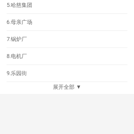
5.哈慈集团
6.母亲广场
7.锅炉厂
8.电机厂
9.乐园街
展开全部 ▼