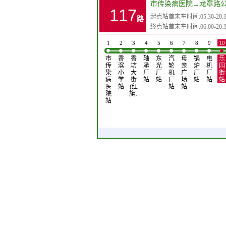
市传染病医院
→
龙章路
117
起点站首末车时间:05:30-20:3
路
终点站首末车时间:06:00-20:3
1
2
3
4
5
6
7
8
9
10
市
香
香
轴
东
汽
母
锅
电
乐
传
滨
坊
承
光
轮
亲
炉
机
园
染
小
大
厂
厂
机
广
厂
厂
街
病
学
街
站
站
厂
场
站
站
站
医
站
(红
站
站
院
旗…
站