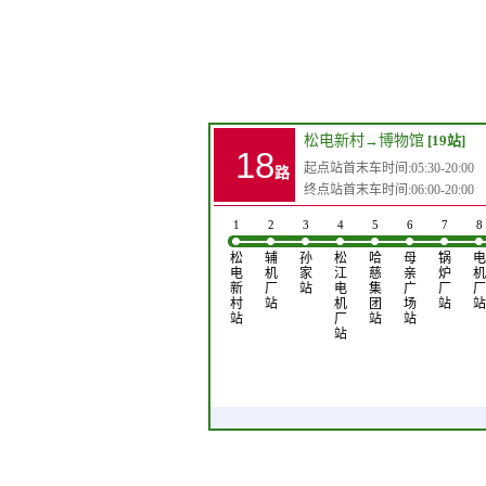
松电新村
→
博物馆
[19站]
18
起点站首末车时间:05:30-20:00
路
终点站首末车时间:06:00-20:00
1
2
3
4
5
6
7
8
松
辅
孙
松
哈
母
锅
电
电
机
家
江
慈
亲
炉
机
新
厂
站
电
集
广
厂
厂
村
站
机
团
场
站
站
站
厂
站
站
站