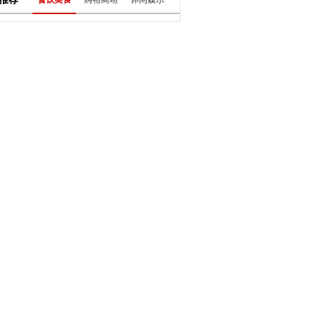
餐饮美食
购物商场
休闲娱乐