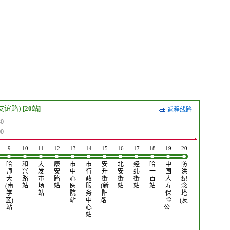
友谊路)
[20站]
返程线路
0
0
9
10
11
12
13
14
15
16
17
18
19
20
哈
和
大
康
市
市
安
北
经
哈
中
防
师
兴
发
安
中
行
升
安
纬
一
国
洪
大
路
市
路
心
政
街
街
街
百
人
纪
(南
站
场
站
医
服
(新
站
站
站
寿
念
学
站
院
务
阳
保
塔
区)
站
中
路…
险
(友…
站
心
公…
站