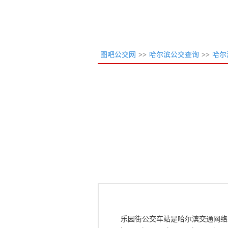
图吧公交网
>>
哈尔滨公交查询
>>
哈尔
乐园街公交车站是哈尔滨交通网络重