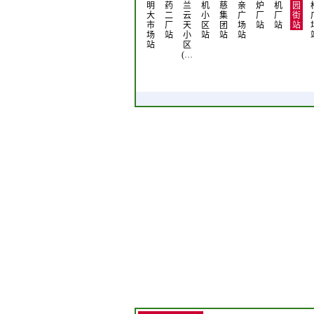
明
药
兰
机
慈
亲
炉
机
园
大
二
云
小
集
广
厂
厂
街
市
厂
天
区
团
场
站
站
站
场
站
小
站
站
站
站
区
(…