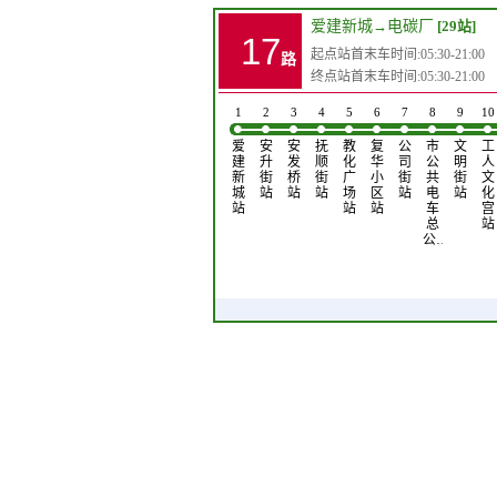
爱建新城
→
电碳厂
[29站]
17
起点站首末车时间:05:30-21:00
路
终点站首末车时间:05:30-21:00
1
2
3
4
5
6
7
8
9
10
爱
安
安
抚
教
复
公
市
文
工
建
升
发
顺
化
华
司
公
明
人
新
街
桥
街
广
小
街
共
街
文
城
站
站
站
场
区
站
电
站
化
站
站
站
车
宫
总
站
公…