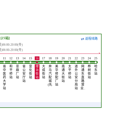
[25站]
返程线路
6:00-20:00(冬)
6:00-20:00(冬)
11
12
13
14
15
16
17
18
19
20
21
22
23
24
25
省
和
亚
省
宣
理
大
奔
美
南
太
道
网
桦
哈
中
平
麻
公
化
治
成
马
华
通
平
外
通
树
东
医
桥
厂
安
街
街
街
汽
修
大
桥
公
东
街
站
药
站
站
厅
站
站
站
配
配
街
站
安
直
站
大
站
城
厂
站
分
路
学
(先…
站
局
营
站
站
业…