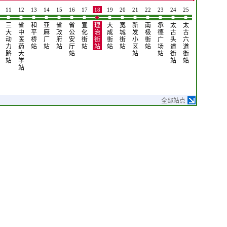
11
12
13
14
15
16
17
18
19
20
21
22
23
24
25
26
27
28
三
省
和
亚
省
省
宣
理
大
宽
新
南
承
太
太
太
阿
靖
大
中
平
麻
政
公
化
治
成
城
发
极
德
古
古
古
拉
宇
动
医
桥
厂
府
安
街
街
街
街
小
街
广
头
六
街
伯
街
力
药
站
站
站
厅
站
站
站
站
区
站
场
道
道
十
广
站
路
大
站
站
站
街
街
二
场
站
学
站
站
道
站
站
街
站
全部站点