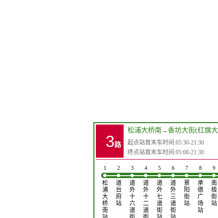
松浦大桥南
→
香坊大街(红旗大
3
起点站首末车时间:05:30-21:30
路
终点站首末车时间:05:00-21:30
1
2
3
4
5
6
7
8
9
松
道
道
道
道
道
景
承
南
浦
台
外
外
外
外
阳
德
极
大
府
十
十
七
三
街
广
街
桥
站
六
二
道
道
站
场
站
南
道
道
街
街
站
站
街
街
站
站