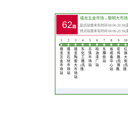
禧龙五金市场
→
黎明大市场
62
起点站首末车时间:06:00-20:30(夏)0
路
终点站首末车时间:06:00-20:30(夏)0
1
2
3
4
5
6
7
8
9
10
禧
禧
禧
东
古
哈
东
省
宏
红
龙
龙
龙
化
铁
油
棵
戒
伟
旗
五
石
陶
工
市
漆
街
毒
路
大
金
材
瓷
路
场
厂
站
中
(先
街
市
市
大
(先
站
站
心
锋
(先
场
场
市
锋…
站
路…
锋
站
站
场
站