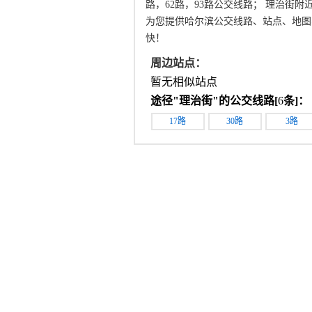
路，62路，93路公交线路； 理治街
为您提供哈尔滨公交线路、站点、地图
快！
周边站点：
暂无相似站点
途径"
理治街
"的公交线路[
6
条]：
17路
30路
3路