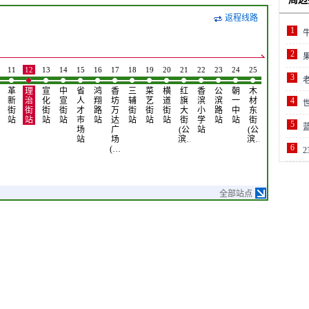
返程线路
1
2
11
12
13
14
15
16
17
18
19
20
21
22
23
24
25
26
27
28
3
革
理
宣
中
省
鸿
香
三
菜
横
红
香
公
朝
木
气
金
二
新
治
化
宣
人
翔
坊
辅
艺
道
旗
滨
滨
一
材
象
融
4
水
街
街
街
街
才
路
万
街
街
街
大
小
路
中
东
台
学
文
站
站
站
站
市
站
达
站
站
站
街
学
站
站
街
站
院
站
5
场
广
(公
站
(公
站
站
场
滨…
滨…
6
(…
2
全部站点