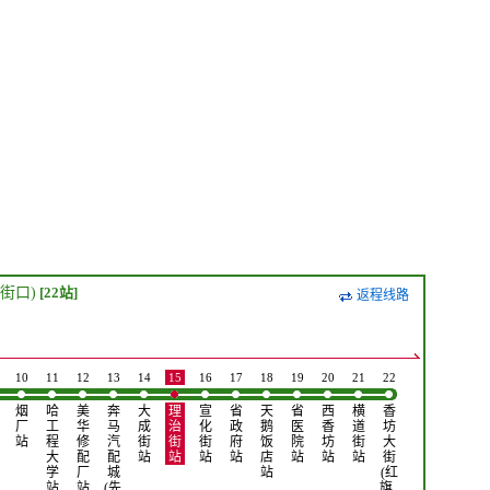
街口)
[22站]
返程线路
10
11
12
13
14
15
16
17
18
19
20
21
22
烟
哈
美
奔
大
理
宣
省
天
省
西
横
香
厂
工
华
马
成
治
化
政
鹅
医
香
道
坊
站
程
修
汽
街
街
街
府
饭
院
坊
街
大
大
配
配
站
站
站
站
店
站
站
站
街
学
厂
城
站
(红
站
站
(先…
旗…