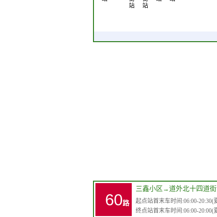
站
站
三鑫小区
→
道外北十四道街
60
起点站首末车时间:06:00-20:30(夏)0
路
终点站首末车时间:06:00-20:00(夏)0