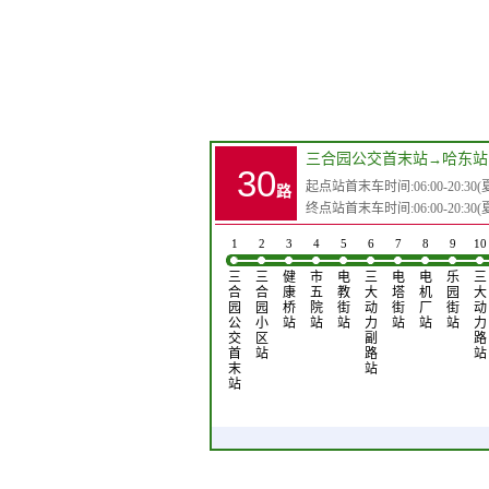
三合园公交首末站
→
哈东站
30
起点站首末车时间:06:00-20:30(夏)0
路
终点站首末车时间:06:00-20:30(夏)0
1
2
3
4
5
6
7
8
9
10
三
三
健
市
电
三
电
电
乐
三
合
合
康
五
教
大
塔
机
园
大
园
园
桥
院
街
动
街
厂
街
动
公
小
站
站
站
力
站
站
站
力
交
区
副
路
首
站
路
站
末
站
站