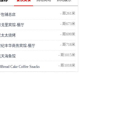
餐饮美食
购物商场
休闲娱乐
- 距261米
牛包铺总店
- 距673米
果戈里宾馆-餐厅
29
- 距699米
老太太烧烤
电
碳
- 距718米
世纪丰华商务宾馆-餐厅
厂
站
- 距1015米
蓝天海鱼馆
- 距1018米
3Bread Cake Coffee Snacks