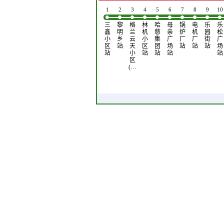
1
2
3
4
5
6
7
8
9
10
三
黎
格
林
哈
母
锅
电
乐
乐
鑫
明
兰
机
慈
亲
炉
机
园
松
小
乡
云
小
集
广
厂
厂
街
广
区
站
天
区
团
场
站
站
站
场
站
小
站
站
站
站
区
(…