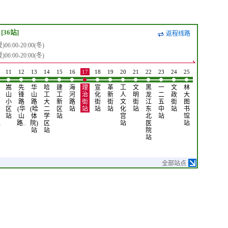
[36站]
返程线路
6:00-20:00(冬)
6:00-20:00(冬)
11
12
13
14
15
16
17
18
19
20
21
22
23
24
25
26
27
28
嵩
先
华
哈
建
海
理
宣
革
工
文
黑
一
文
林
林
乐
乐
山
锋
山
工
工
河
治
化
新
人
明
龙
二
政
大
业
松
园
小
路
路
大
新
路
街
街
街
文
街
江
五
街
图
大
广
街
区
(华
(哈
二
区
站
站
站
站
化
站
东
中
站
书
学
场
站
站
山
体
学
站
宫
北
站
馆
站
站
…
路…
院)
区
站
医
站
站
站
院
站
全部站点