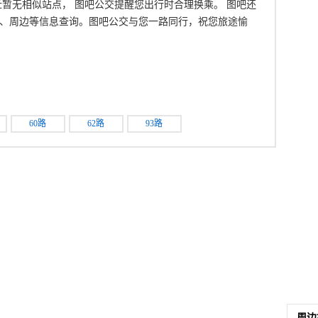
附近暂无相似站点， 图吧公交提醒您出行时合理换乘。 图吧还
、周边等信息查询。图吧公交与您一路同行，祝您旅途愉
60路
62路
93路
周边