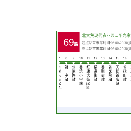
北大荒现代农业园
→
阳光家
69
起点站首末车时间:06:00-20:30(夏)0
路
终点站首末车时间:06:00-20:30(夏)0
1
2
3
4
5
6
7
8
9
10
11
12
13
14
15
16
北
幸
幸
星
八
气
木
朝
公
香
红
横
香
省
天
省
大
福
福
美
十
象
材
一
滨
滨
旗
道
顺
医
鹅
政
荒
镇
市
木
六
台
东
中
路
小
大
街
街
院
饭
府
现
政
场
业
中
站
街
站
站
学
街
站
站
站
店
站
代
府
站
公
站
(公
站
(公
站
农
站
司
滨…
滨…
业…
站