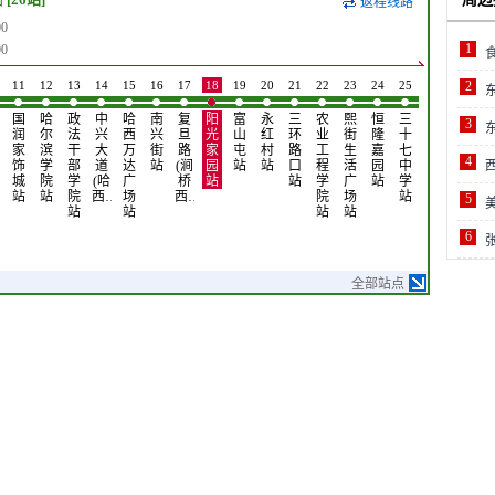
返程线路
0
1
0
11
12
13
14
15
16
17
18
19
20
21
22
23
24
25
26
2
国
哈
政
中
哈
南
复
阳
富
永
三
农
熙
恒
三
艺
3
润
尔
法
兴
西
兴
旦
光
山
红
环
业
街
隆
十
体
家
滨
干
大
万
街
路
家
屯
村
路
工
生
嘉
七
街
4
饰
学
部
道
达
站
(涧
园
站
站
口
程
活
园
中
公
城
院
学
(哈
广
桥
站
站
学
广
站
学
交
站
站
院
西…
场
西…
院
场
站
首
5
站
站
站
站
末
站
6
全部站点