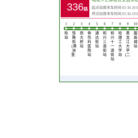
336
起点站首末车时间:05:30-20:0
路
终点站首末车时间:05:30-19:0
1
2
3
4
5
6
7
8
9
10
哈
铁
西
骨
通
和
和
哈
黑
服
站
路
大
伤
达
兴
兴
理
龙
装
街
桥
科
街
三
十
工
江
城
(满
站
医
站
道
一
大
大
站
洲
院
街
道
学
学
里…
站
站
街
站
(二…
站