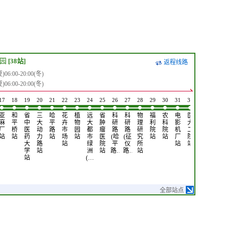
园
[38站]
返程线路
6:00-20:00(冬)
6:00-20:00(冬)
17
18
19
20
21
22
23
24
25
26
27
28
29
30
31
32
33
34
亚
和
省
三
哈
花
植
远
省
科
科
物
福
农
电
医
制
哈
麻
平
中
大
平
卉
物
大
肿
研
研
理
利
科
影
大
药
药
厂
桥
医
动
路
市
园
都
瘤
路
路
研
院
院
机
二
总
小
站
站
药
力
站
场
站
市
医
(哈
(征
究
站
站
厂
院
厂
区
大
路
站
绿
院
平
仪
所
站
站
北
站
学
站
洲
站
路…
路…
站
门
站
(…
站
全部站点