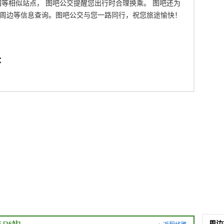
园等相似站点， 图吧公交提醒您出行时合理换乘。 图吧还为
周边等信息查询。图吧公交与您一路同行，祝您旅途愉快！
：
站
[26站]
周边