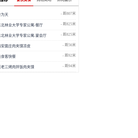
餐饮美食
购物商场
休闲娱乐
- 距807米
食为天
- 距825米
东北林业大学专家公寓-餐厅
- 距825米
东北林业大学专家公寓-宴会厅
- 距56米
西安面庄肉夹馍凉皮
- 距92米
美食客快餐
- 距94米
张老三烤肉拌饭肉夹馍