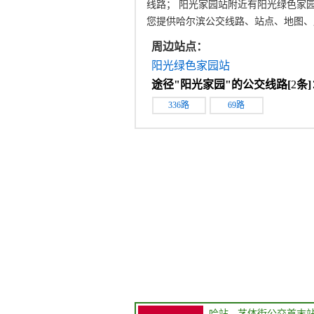
线路； 阳光家园站附近有阳光绿色家
您提供哈尔滨公交线路、站点、地图、
周边站点：
阳光绿色家园站
途径"
阳光家园
"的公交线路[
2
条]
336路
69路
哈站
→
艺体街公交首末