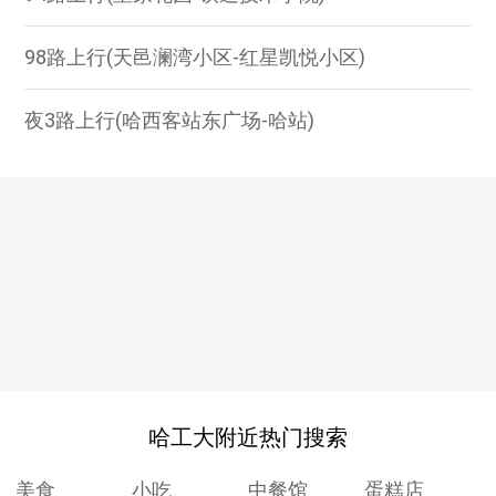
98路上行(天邑澜湾小区-红星凯悦小区)
夜3路上行(哈西客站东广场-哈站)
哈工大附近热门搜索
美食
小吃
中餐馆
蛋糕店