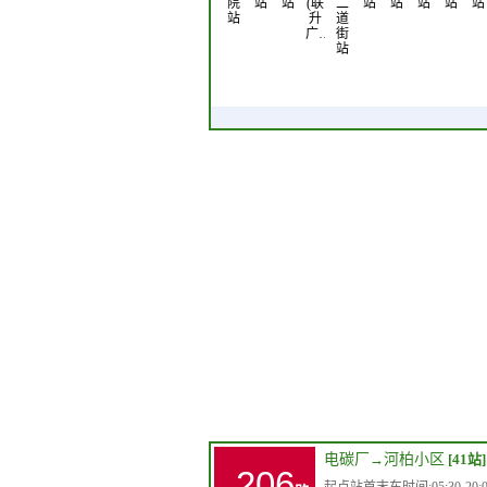
院
站
站
(联
二
站
站
站
站
站
站
升
道
广…
街
站
电碳厂
→
河柏小区
[41站]
206