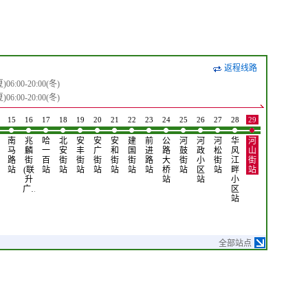
返程线路
6:00-20:00(冬)
6:00-20:00(冬)
15
16
17
18
19
20
21
22
23
24
25
26
27
28
29
30
南
兆
哈
北
安
安
安
建
前
公
河
河
河
华
河
河
马
麟
一
安
丰
广
和
国
进
路
鼓
政
松
风
山
柏
路
街
百
街
街
街
街
街
路
大
街
小
街
江
街
小
站
(联
站
站
站
站
站
站
站
桥
站
区
站
畔
站
区
升
站
站
小
站
广…
区
站
全部站点