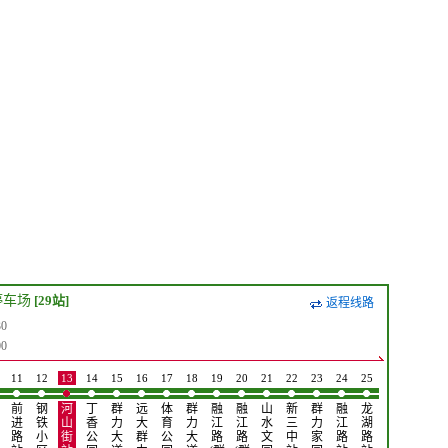
停车场
[29站]
返程线路
0
0
11
12
13
14
15
16
17
18
19
20
21
22
23
24
25
26
27
28
前
钢
河
丁
群
远
体
群
融
融
山
新
群
融
龙
群
小
海
进
铁
山
香
力
大
育
力
江
江
水
三
力
江
湖
力
西
宁
路
小
街
公
大
群
公
大
路
路
文
中
家
路
路
家
屯
皮