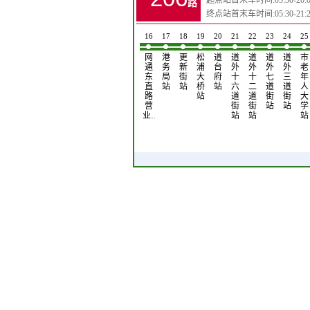
起点站首末车时间:05:30-20:0
路
终点站首末车时间:05:30-21:2
8
9
10
11
12
13
14
15
16
17
18
19
20
21
22
23
24
25
化
油
东
省
先
药
南
桦
网
港
更
松
道
道
道
道
道
市
工
漆
棵
戒
锋
材
直
树
通
务
新
浦
台
外
外
外
外
老
六
厂
街
毒
路
公
商
街
东
局
街
大
府
十
十
七
三
年
厂
站
(先
中
站
司
场
站
直
站
站
桥
站
六
二
道
道
人
站
锋
心
站
站
路
站
道
道
街
街
大
路…
站
营
街
街
站
站
学
业…
站
站
站