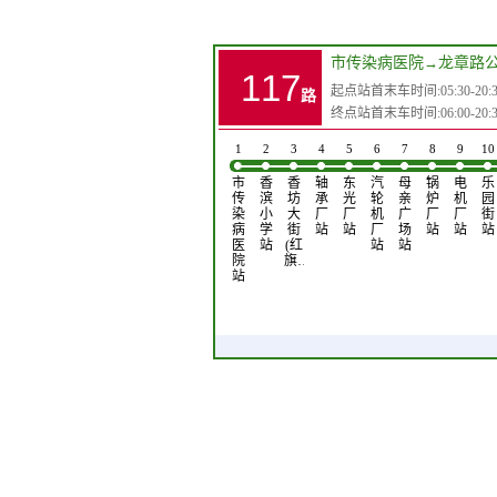
市传染病医院
→
龙章路
117
起点站首末车时间:05:30-20:3
路
终点站首末车时间:06:00-20:3
1
2
3
4
5
6
7
8
9
10
市
香
香
轴
东
汽
母
锅
电
乐
传
滨
坊
承
光
轮
亲
炉
机
园
染
小
大
厂
厂
机
广
厂
厂
街
病
学
街
站
站
厂
场
站
站
站
医
站
(红
站
站
院
旗…
站