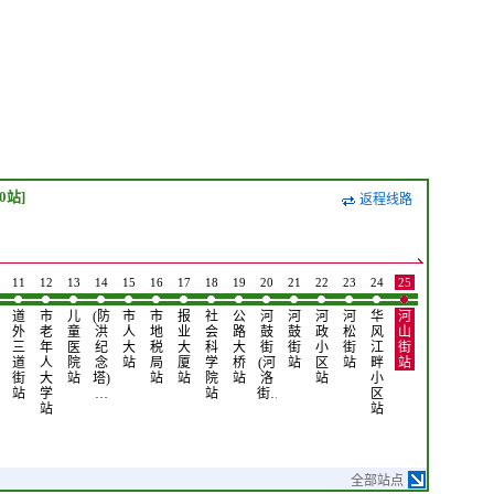
30站]
返程线路
11
12
13
14
15
16
17
18
19
20
21
22
23
24
25
26
27
28
道
市
儿
(防
市
市
报
社
公
河
河
河
河
华
河
群
盛
群
外
老
童
洪
人
地
业
会
路
鼓
鼓
政
松
风
山
力
和
力
三
年
医
纪
大
税
大
科
大
街
街
小
街
江
街
第
天
第
道
人
院
念
站
局
厦
学
桥
(河
站
区
站
畔
站
一
下
一
街
大
站
塔)
站
站
院
站
洛
站
小
大
小
大
站
学
…
站
街…
区
道
区
道
站
站
上…
站
景
全部站点