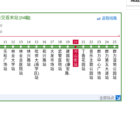
公交首末站
[34站]
返程线路
0
0
11
12
13
14
15
16
17
18
19
20
21
22
23
24
25
26
27
28
乐
林
林
林
哈
和
大
武
建
河
丁
音
群
群
群
丽
丽
工
松
业
业
兴
师
兴
发
警
国
山
香
乐
力
力
力
江
江
农
广
大
总
路
大
路
市
医
街
街
花
主
中
第
湿
路
路
大
场
学
医
站
(南
站
场
院
(康
站
园
题
心
五
地
(群
(群
街
站
站
院
学
站
站
安
站
公
广
大
公
力
力
站
站
区)
路…
园
场
道
园
第…
第…
站
站
站
站
站
全部站点