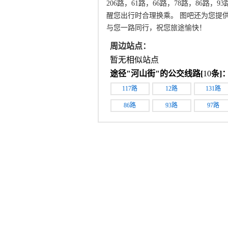
206路，61路，66路，78路，86路
醒您出行时合理换乘。 图吧还为您提
与您一路同行，祝您旅途愉快！
周边站点：
暂无相似站点
途径"
河山街
"的公交线路[
10
条]
117路
12路
131路
86路
93路
97路