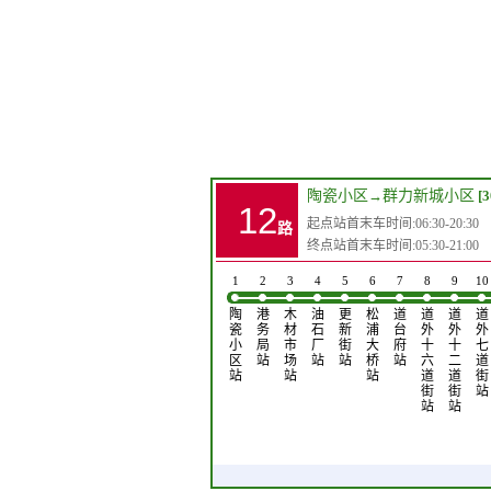
陶瓷小区
→
群力新城小区
[
12
起点站首末车时间:06:30-20:30
路
终点站首末车时间:05:30-21:00
1
2
3
4
5
6
7
8
9
10
陶
港
木
油
更
松
道
道
道
道
瓷
务
材
石
新
浦
台
外
外
外
小
局
市
厂
街
大
府
十
十
七
区
站
场
站
站
桥
站
六
二
道
站
站
站
道
道
街
街
街
站
站
站