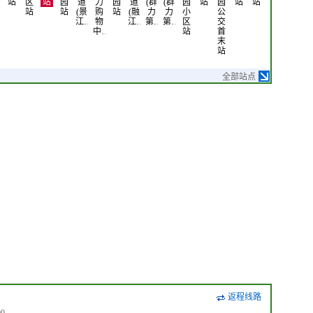
站
区
站
园
道
力
园
道
(群
(群
园
站
园
站
站
园
站
革
站
站
(景
购
站
(融
力
力
小
公
A
城
江…
物
江…
第…
第…
区
交
区
东
中…
站
首
站
门
末
站
站
全部站点
返程线路