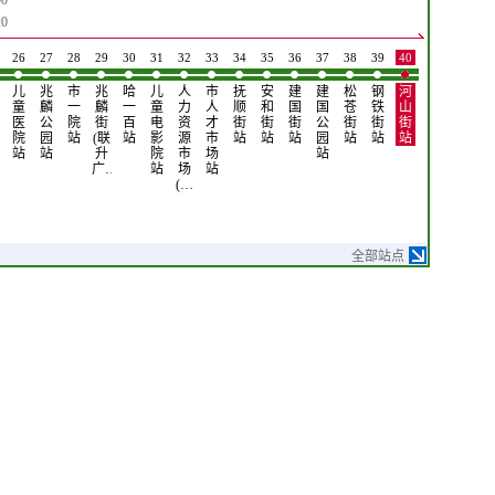
0
0
26
27
28
29
30
31
32
33
34
35
36
37
38
39
40
41
儿
兆
市
兆
哈
儿
人
市
抚
安
建
建
松
钢
河
河
童
麟
一
麟
一
童
力
人
顺
和
国
国
苍
铁
山
柏
医
公
院
街
百
电
资
才
街
街
街
公
街
街
街
小
院
园
站
(联
站
影
源
市
站
站
站
园
站
站
站
区
站
站
升
院
市
场
站
站
广…
站
场
站
(…
全部站点