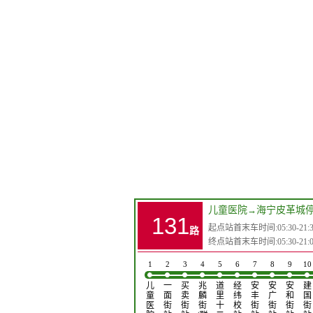
儿童医院
→
海宁皮革城
131
起点站首末车时间:05:30-21:3
路
终点站首末车时间:05:30-21:0
1
2
3
4
5
6
7
8
9
10
儿
一
买
兆
道
经
安
安
安
建
童
面
卖
麟
里
纬
丰
广
和
国
医
街
街
街
十
校
街
街
街
街