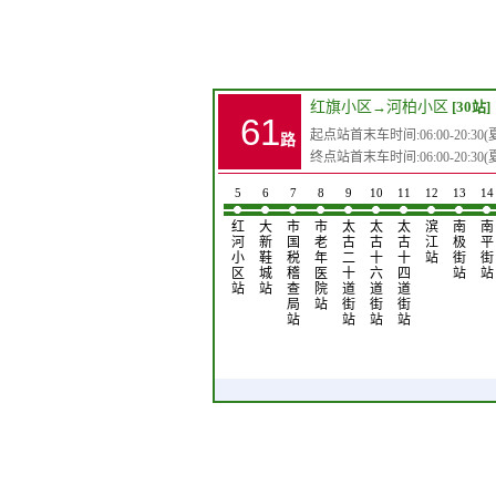
红旗小区
→
河柏小区
[30站]
61
起点站首末车时间:06:00-20:30(夏)0
路
终点站首末车时间:06:00-20:30(夏)0
1
2
3
4
5
6
7
8
9
10
11
12
13
14
红
辽
红
红
红
大
市
市
太
太
太
滨
南
南
旗
河
旗
平
河
新
国
老
古
古
古
江
极
平
小
路
家
小
小
鞋
税
年
二
十
十
站
街
街
区
站
具
区
区
城
稽
医
十
六
四
站
站
站
城
站
站
站
查
院
道
道
道
站
局
站
街
街
街
站
站
站
站