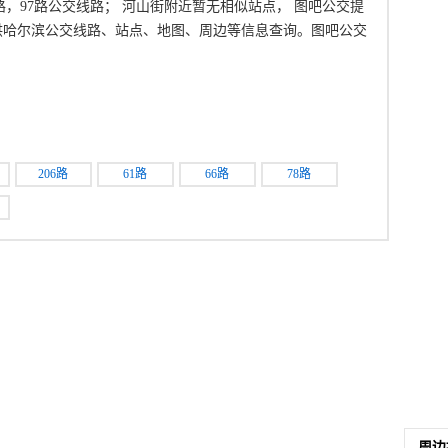
，93路，97路公交线路； 河山街附近暂无相似站点， 图吧公交提
供哈尔滨公交线路、站点、地图、周边等信息查询。图吧公交
：
206路
61路
66路
78路
周边