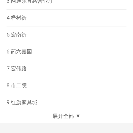
3.网通东直路营业厅
4.桦树街
5.宏南街
6.药六嘉园
7.宏伟路
8.市二院
9.红旗家具城
展开全部 ▼