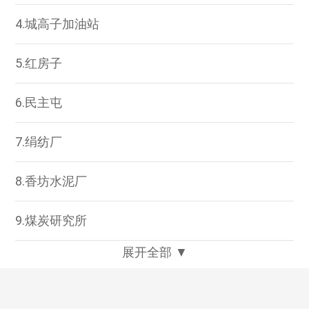
4.城高子加油站
5.红房子
6.民主屯
7.绢纺厂
8.香坊水泥厂
9.煤炭研究所
展开全部 ▼