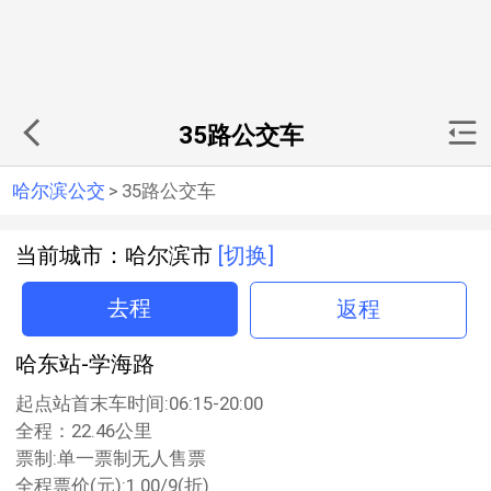
35路公交车
哈尔滨公交
>
35路公交车
当前城市：哈尔滨市
[切换]
去程
返程
哈东站-学海路
起点站首末车时间:06:15-20:00
全程：22.46公里
票制:单一票制无人售票
全程票价(元):1.00/9(折)