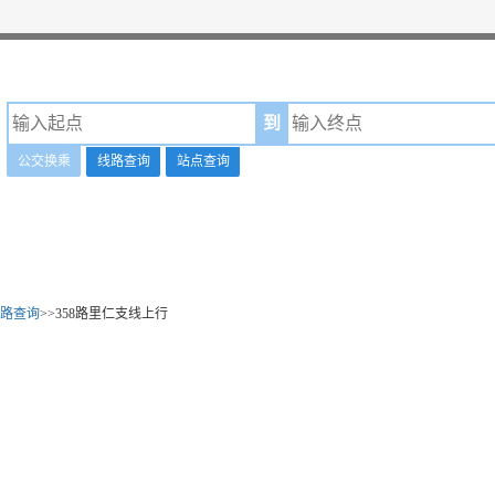
到
公交换乘
线路查询
站点查询
路查询
>>358路里仁支线上行