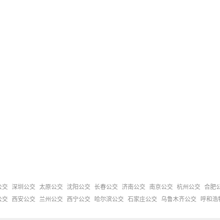
公交
深圳公交
太原公交
沈阳公交
长春公交
济南公交
南京公交
杭州公交
合肥
公交
西安公交
兰州公交
西宁公交
哈尔滨公交
石家庄公交
乌鲁木齐公交
呼和浩