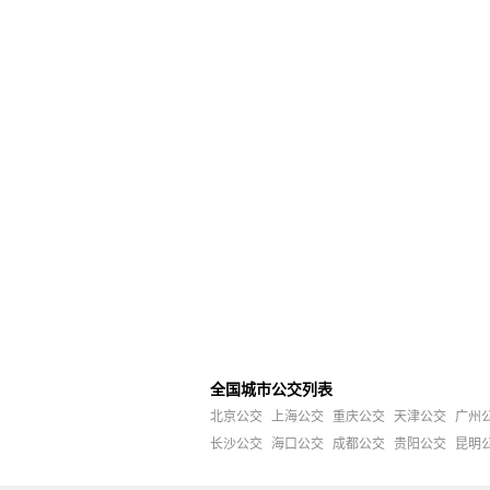
全国城市公交列表
北京公交
上海公交
重庆公交
天津公交
广州
长沙公交
海口公交
成都公交
贵阳公交
昆明