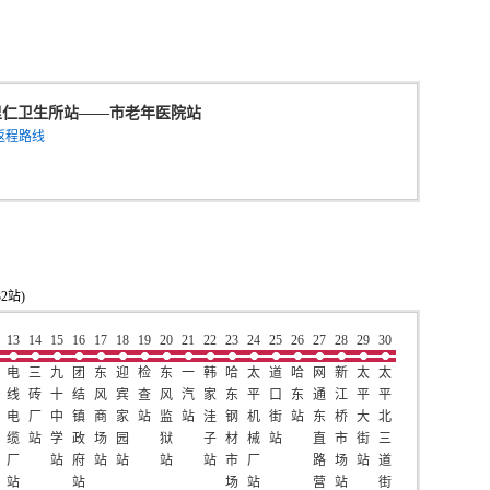
里仁卫生所站
——
市老年医院站
返程路线
2站)
13
14
15
16
17
18
19
20
21
22
23
24
25
26
27
28
29
30
电
三
九
团
东
迎
检
东
一
韩
哈
太
道
哈
网
新
太
太
线
砖
十
结
风
宾
查
风
汽
家
东
平
口
东
通
江
平
平
电
厂
中
镇
商
家
站
监
站
洼
钢
机
街
站
东
桥
大
北
缆
站
学
政
场
园
狱
子
材
械
站
直
市
街
三
厂
站
府
站
站
站
站
市
厂
路
场
站
道
站
站
场
站
营
站
街