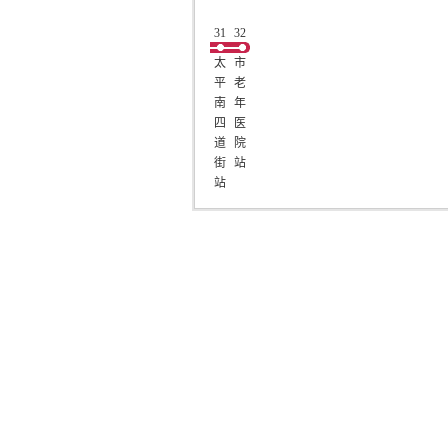
31
32
太
市
平
老
南
年
四
医
道
院
街
站
站