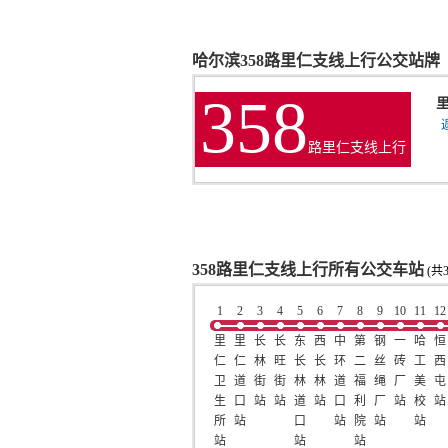
哈尔滨358路里仁支线上行公交站牌
358
路里仁支线上行
358路里仁支线上行所有公交车站
(共3
1
2
3
4
5
6
7
8
9
10
11
12
里
里
长
长
东
西
中
第
钢
一
哈
恒
仁
仁
林
旺
长
长
环
二
丝
砖
工
西
卫
道
街
街
林
林
道
福
绳
厂
美
屯
生
口
站
站
道
站
口
利
厂
站
校
站
所
站
口
站
院
站
站
站
站
站