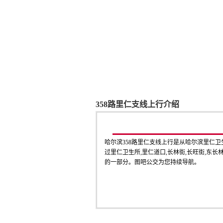
358路里仁支线上行介绍
哈尔滨358路里仁支线上行是从哈尔滨里仁
过里仁卫生所,里仁道口,长林街,长旺街,东长林
的一部分。图吧公交为您持续导航。