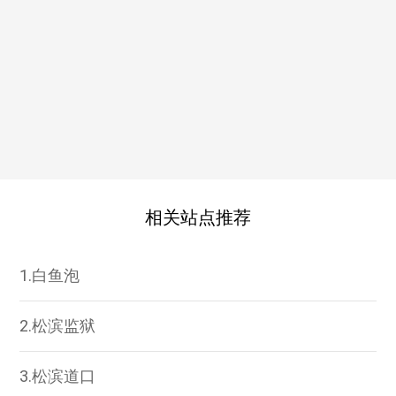
相关站点推荐
1.白鱼泡
2.松滨监狱
3.松滨道口