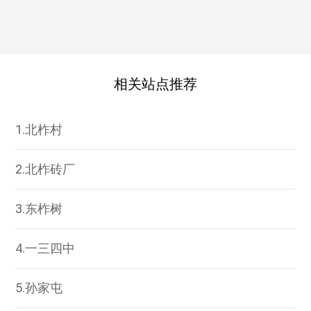
相关站点推荐
1.北柞村
2.北柞砖厂
3.东柞树
4.一三四中
5.孙家屯