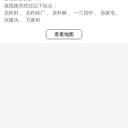
该线路共经过以下站点：
北柞村 、 北柞砖厂 、 东柞树 、 一三四中 、 孙家屯 、
兴隆沟 、 万家村
查看地图