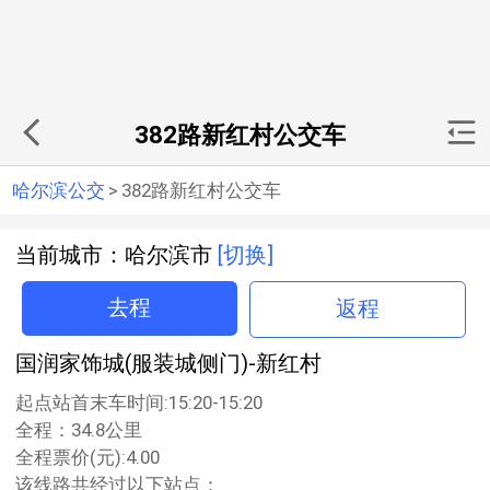
382路新红村公交车
哈尔滨公交
>
382路新红村公交车
当前城市：哈尔滨市
[切换]
去程
返程
国润家饰城(服装城侧门)-新红村
起点站首末车时间:15:20-15:20
全程：34.8公里
全程票价(元):4.00
该线路共经过以下站点：