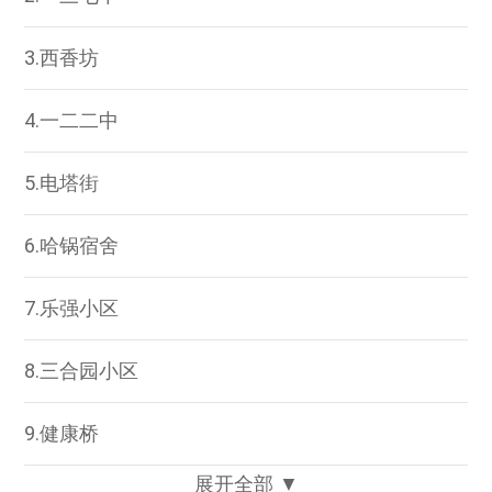
3.西香坊
4.一二二中
5.电塔街
6.哈锅宿舍
7.乐强小区
8.三合园小区
9.健康桥
展开全部 ▼