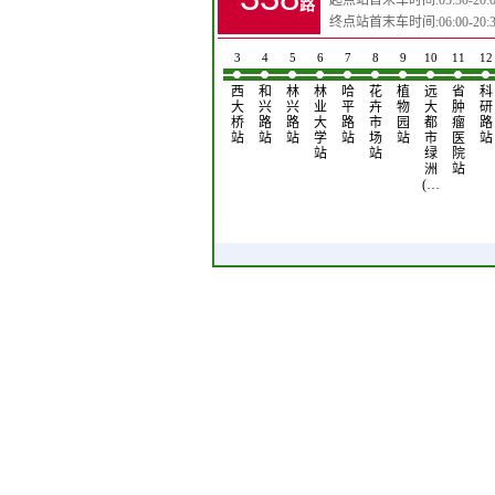
起点站首末车时间:05:30-20:0
路
终点站首末车时间:06:00-20:3
1
2
3
4
5
6
7
8
9
10
11
12
哈
铁
西
和
林
林
哈
花
植
远
省
科
站
路
大
兴
兴
业
平
卉
物
大
肿
研
街
桥
路
路
大
路
市
园
都
瘤
路
(满
站
站
站
学
站
场
站
市
医
站
洲
站
站
绿
院
里…
洲
站
(…