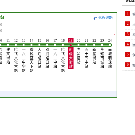
1
站]
返程线路
2
0
0
3
10
11
12
13
14
15
16
17
18
19
20
21
22
23
24
4
老
建
哈
一
香
大
双
一
哈
新
老
五
新
星
南
贸
文
飞
六
悦
连
拥
六
飞
疆
贸
十
星
耀
城
5
易
街
文
二
蓝
路
路
二
文
大
易
五
街
南
明
站
站
化
中
天
口
口
中
化
街
站
中
站
城
珠
6
宫
学
下
站
站
站
宫
站
站
站
站
站
站
站
站