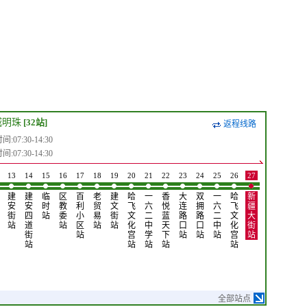
城明珠
[32站]
返程线路
7:30-14:30
7:30-14:30
13
14
15
16
17
18
19
20
21
22
23
24
25
26
27
28
29
30
建
建
临
区
百
老
建
哈
一
香
大
双
一
哈
新
老
五
新
安
安
时
教
利
贸
文
飞
六
悦
连
拥
六
飞
疆
贸
十
星
街
四
站
委
小
易
街
文
二
蓝
路
路
二
文
大
易
五
街
站
道
站
区
站
站
化
中
天
口
口
中
化
街
站
中
站
街
站
宫
学
下
站
站
站
宫
站
站
站
站
站
站
站
全部站点