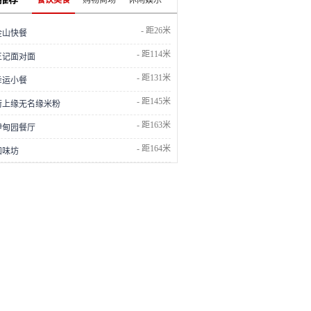
餐饮美食
购物商场
休闲娱乐
- 距26米
金山快餐
- 距114米
王记面对面
- 距131米
幸运小餐
- 距145米
街上缘无名缘米粉
- 距163米
伊甸园餐厅
- 距164米
知味坊