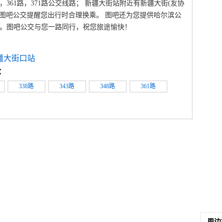
8路，361路，371路公交线路； 新疆大街站附近有新疆大街(友协
 图吧公交提醒您出行时合理换乘。 图吧还为您提供哈尔滨公
。图吧公交与您一路同行，祝您旅途愉快！
疆大街口站
：
338路
343路
348路
361路
周边