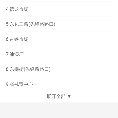
4.禧龙市场
5.东化工路(先锋路路口)
6.古铁市场
7.油漆厂
8.东棵街(先锋路路口)
9.省戒毒中心
展开全部 ▼