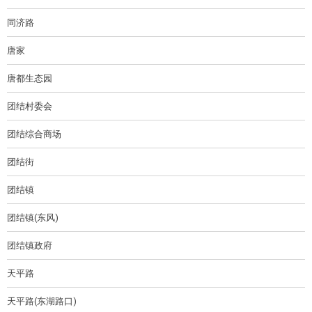
同济路
唐家
唐都生态园
团结村委会
团结综合商场
团结街
团结镇
团结镇(东风)
团结镇政府
天平路
天平路(东湖路口)