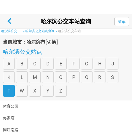
哈尔滨公交车站查询
菜单
哈尔滨公交
哈尔滨公交站点查询
哈尔滨公交车站
>
>
当前城市：哈尔滨市
[切换]
哈尔滨公交站点
A
B
C
D
E
F
G
H
J
K
L
M
N
O
P
Q
R
S
T
W
X
Y
Z
体育公园
佟家店
同江南路