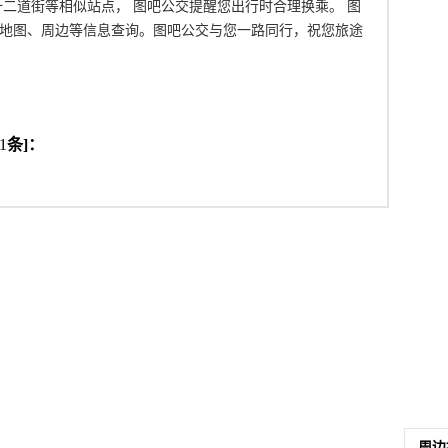
十二道街等相似站点， 图吧公交提醒您出行时合理换乘。 图
地图、周边等信息查询。图吧公交与您一路同行，祝您旅途
1
条]：
周边