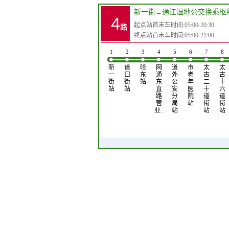
新一街
→
通江湿地公交换乘枢
4
起点站首末车时间:05:00-20:30
路
终点站首末车时间:05:00-21:00
1
2
3
4
5
6
7
8
新
道
哈
网
道
市
太
太
一
口
东
通
外
老
古
古
街
街
站
东
公
年
二
十
站
站
直
安
医
十
六
路
分
院
道
道
营
局
站
街
街
业…
站
站
站