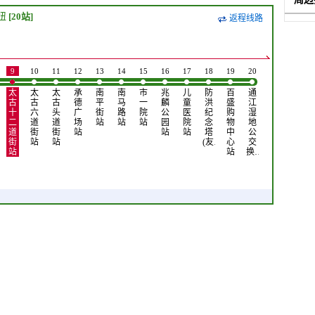
纽
[20站]
返程线路
9
10
11
12
13
14
15
16
17
18
19
20
太
太
太
承
南
南
市
兆
儿
防
百
通
古
古
古
德
平
马
一
麟
童
洪
盛
江
十
六
头
广
街
路
院
公
医
纪
购
湿
二
道
道
场
站
站
站
园
院
念
物
地
道
街
街
站
站
站
塔
中
公
街
站
站
(友…
心
交
站
站
换…