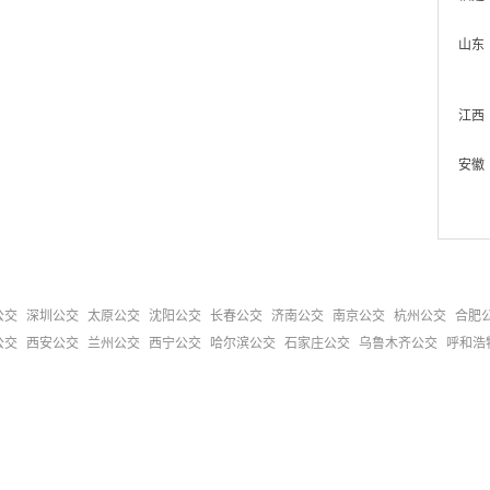
山东
江西
安徽
公交
深圳公交
太原公交
沈阳公交
长春公交
济南公交
南京公交
杭州公交
合肥
公交
西安公交
兰州公交
西宁公交
哈尔滨公交
石家庄公交
乌鲁木齐公交
呼和浩