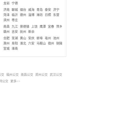
龙岩
宁德
济南
聊城
烟台
威海
青岛
泰安
济宁
菏泽
临沂
德州
淄博
潍坊
日照
东营
滨州
枣庄
南昌
九江
景德镇
上饶
鹰潭
宜春
萍乡
赣州
吉安
抚州
新余
合肥
芜湖
黄山
安庆
蚌埠
亳州
池州
滁州
阜阳
淮北
六安
马鞍山
宿州
铜陵
宣城
淮南
公交
福州公交
南昌公交
郑州公交
武汉公交
特公交
更多>>