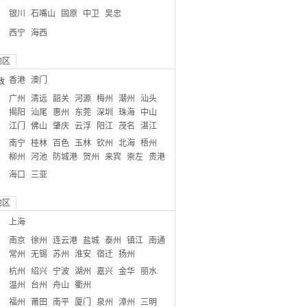
银川
石嘴山
固原
中卫
吴忠
西宁
海西
地区
香港
澳门
政
广州
清远
韶关
河源
梅州
潮州
汕头
揭阳
汕尾
惠州
东莞
深圳
珠海
中山
江门
佛山
肇庆
云浮
阳江
茂名
湛江
南宁
桂林
百色
玉林
钦州
北海
梧州
柳州
河池
防城港
贺州
来宾
崇左
贵港
海口
三亚
地区
上海
南京
徐州
连云港
盐城
泰州
镇江
南通
常州
无锡
苏州
淮安
宿迁
扬州
杭州
绍兴
宁波
湖州
嘉兴
金华
丽水
温州
台州
舟山
衢州
福州
莆田
南平
厦门
泉州
漳州
三明