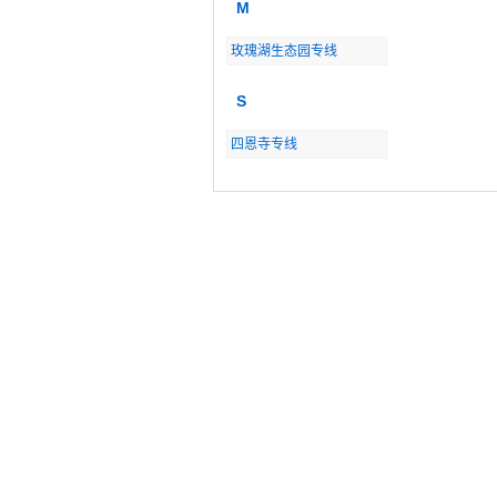
M
玫瑰湖生态园专线
S
四恩寺专线