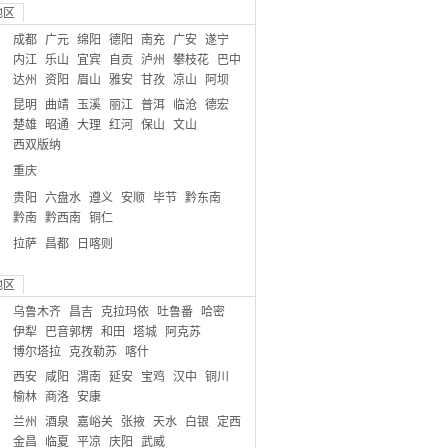
地区
成都
广元
绵阳
德阳
南充
广安
遂宁
内江
乐山
宜宾
自贡
泸州
攀枝花
巴中
达州
资阳
眉山
雅安
甘孜
凉山
阿坝
昆明
曲靖
玉溪
丽江
普洱
临沧
德宏
楚雄
昭通
大理
红河
保山
文山
西双版纳
重庆
贵阳
六盘水
遵义
安顺
毕节
黔东南
黔南
黔西南
铜仁
拉萨
昌都
日喀则
地区
乌鲁木齐
昌吉
克拉玛依
吐鲁番
哈密
伊犁
巴音郭楞
和田
塔城
阿克苏
博尔塔拉
克孜勒苏
喀什
西安
咸阳
渭南
延安
宝鸡
汉中
铜川
榆林
商洛
安康
兰州
酒泉
嘉峪关
张掖
天水
白银
定西
金昌
临夏
平凉
庆阳
武威