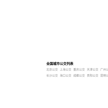
全国城市公交列表
北京公交
上海公交
重庆公交
天津公交
广州
长沙公交
海口公交
成都公交
贵阳公交
昆明