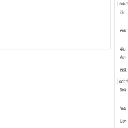
西南
四川
云南
重庆
贵州
西藏
西北
新疆
陕西
甘肃