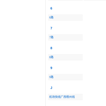
6
6路
7
7路
8
8路
9
9路
J
机场快线广西梧州线