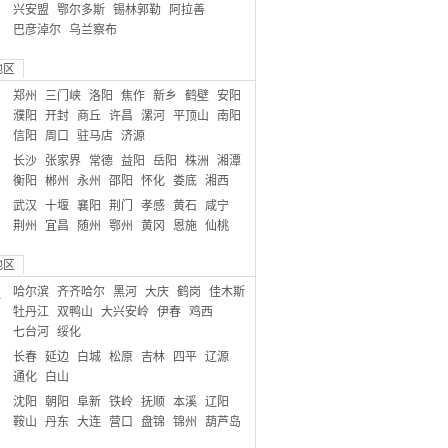
兴安盟
鄂尔多斯
锡林郭勒
阿拉善
巴彦淖尔
乌兰察布
地区
郑州
三门峡
洛阳
焦作
新乡
鹤壁
安阳
濮阳
开封
商丘
许昌
漯河
平顶山
南阳
信阳
周口
驻马店
济源
长沙
张家界
常德
益阳
岳阳
株洲
湘潭
衡阳
郴州
永州
邵阳
怀化
娄底
湘西
武汉
十堰
襄阳
荆门
孝感
黄石
咸宁
荆州
宜昌
随州
鄂州
黄冈
恩施
仙桃
地区
哈尔滨
齐齐哈尔
黑河
大庆
鹤岗
佳木斯
江
牡丹江
双鸭山
大兴安岭
伊春
鸡西
七台河
绥化
长春
延边
白城
松原
吉林
四平
辽源
通化
白山
沈阳
朝阳
阜新
铁岭
抚顺
本溪
辽阳
鞍山
丹东
大连
营口
盘锦
锦州
葫芦岛