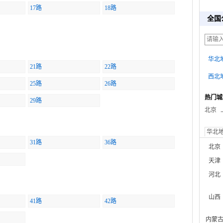
17路
18路
全国
华北
21路
22路
西北
25路
26路
热门城
29路
北京
华北
31路
36路
北京
天津
河北
山西
41路
42路
内蒙