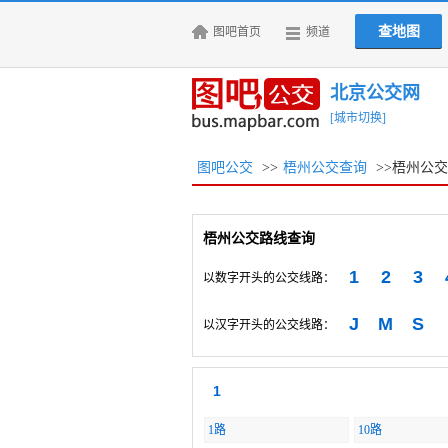
查地图
图吧首页
频道
北京公交网
[城市切换]
图吧公交
>>
梧州公交查询
>>梧州公
梧州公交路线查询
1
2
3
以数字开头的公交线路：
J
M
S
以汉字开头的公交线路：
1
1路
10路