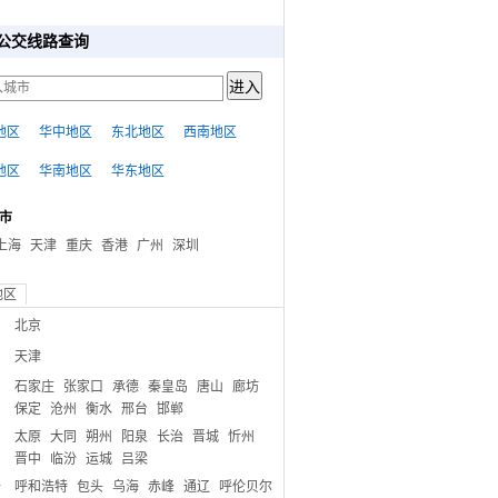
公交线路查询
地区
华中地区
东北地区
西南地区
地区
华南地区
华东地区
市
上海
天津
重庆
香港
广州
深圳
地区
北京
天津
石家庄
张家口
承德
秦皇岛
唐山
廊坊
保定
沧州
衡水
邢台
邯郸
太原
大同
朔州
阳泉
长治
晋城
忻州
晋中
临汾
运城
吕梁
呼和浩特
包头
乌海
赤峰
通辽
呼伦贝尔
古