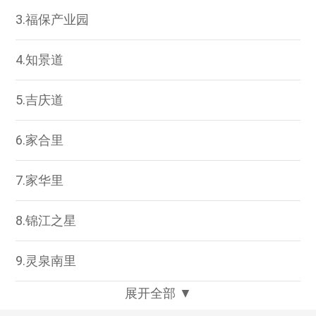
3.福保产业园
4.知景道
5.吉庆道
6.家合里
7.家华里
8.锦江之星
9.灵泉南里
展开全部 ▼