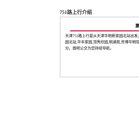
751路上行介绍
天津751路上行是从天津华明新家园北站出
园北站,华丰家园,顶秀欣园,明湖苑,世博华明
分。图吧公交为您持续导航。