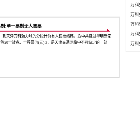
万科
万科
万科
票制:单一票制无人售票
万科
发，到天津万科魅力城的分段计价有人售票线路。途中共经过华明新家
馆等20个站点。全程票价(元):3，是天津交通网络中不可缺少的一部
万科