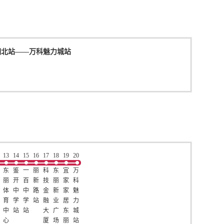
园北站
——
万科魅力城站
13
14
15
16
17
18
19
20
东
鉴
一
丽
科
东
宜
万
丽
开
百
新
技
丽
家
科
体
中
中
路
金
新
家
魅
育
学
学
站
融
业
居
力
中
站
站
大
广
东
城
心
厦
场
丽
站