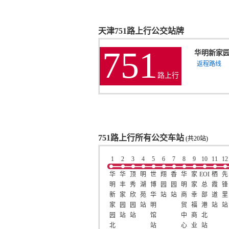
天津751路上行公交站牌
751
华明新家
返程路线
路上行
751路上行所有公交车站
(共20站)
1
2
3
4
5
6
7
8
9
10
11
12
华
华
顶
明
世
翔
香
华
家
EOD
栖
先
明
丰
秀
湖
博
园
园
明
家
总
霞
锋
新
家
欣
苑
华
站
站
商
幸
部
道
里
家
园
园
站
明
贸
福
港
站
站
园
站
站
馆
中
商
北
北
站
心
业
站