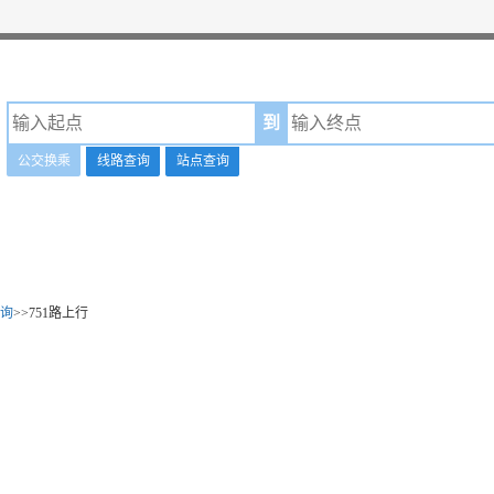
到
公交换乘
线路查询
站点查询
询
>>751路上行