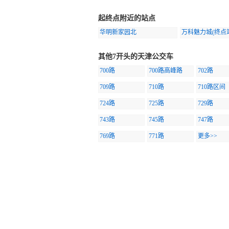
起终点附近的站点
华明新家园北
万科魅力城(终点
其他7开头的天津公交车
700路
700路高峰路
702路
709路
710路
710路区间
724路
725路
729路
743路
745路
747路
769路
771路
更多>>