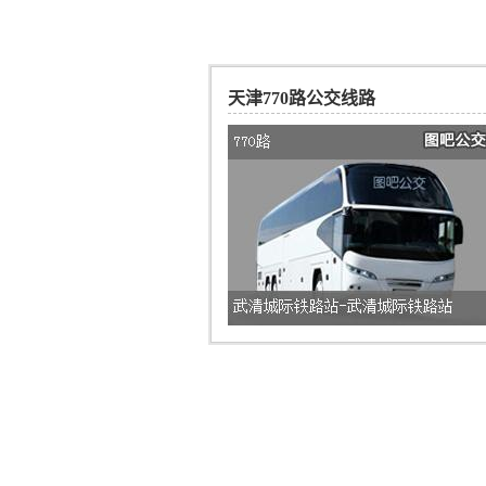
天津770路公交线路