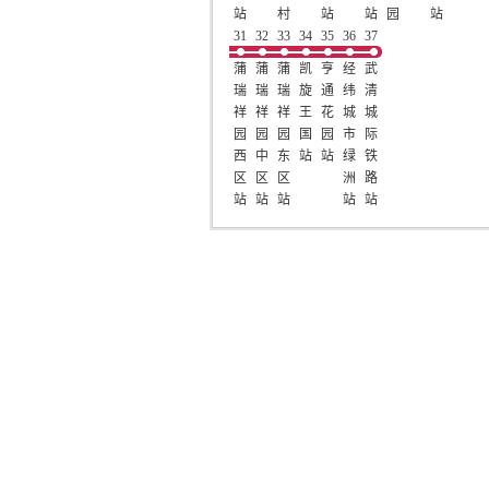
站
村
站
站
园
站
(佛
31
32
火
33
34
35
36
37
站
罗
车
蒲
蒲
蒲
凯
亨
经
武
伦
站)
瑞
瑞
瑞
旋
通
纬
清
萨
站
祥
祥
祥
王
花
城
城
小
园
园
园
国
园
市
际
镇)
西
中
东
站
站
绿
铁
站
区
区
区
洲
路
站
站
站
站
站
(佛
罗
伦
萨
小
镇)
站