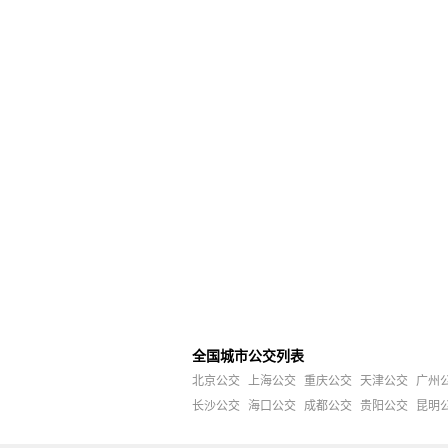
全国城市公交列表
北京公交
上海公交
重庆公交
天津公交
广州
长沙公交
海口公交
成都公交
贵阳公交
昆明