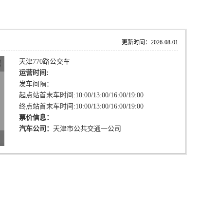
更新时间：2026-08-01
天津770路公交车
运营时间:
发车间隔：
起点站首末车时间:10:00/13:00/16:00/19:00
终点站首末车时间:10:00/13:00/16:00/19:00
票价信息：
汽车公司：
天津市公共交通一公司