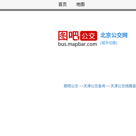
首页
地图
北京公交网
[城市切换]
图吧公交
>>
天津公交查询
>>
天津公交线路查