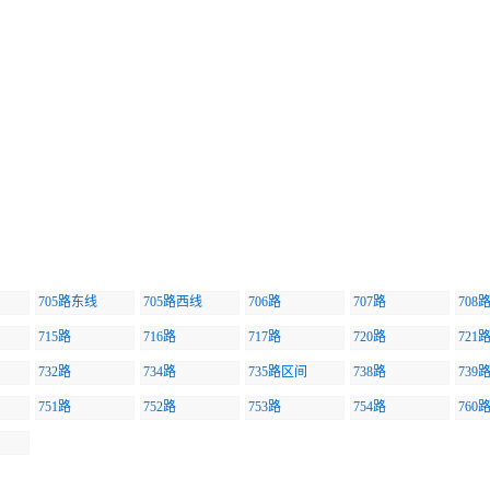
705路东线
705路西线
706路
707路
708
715路
716路
717路
720路
721
732路
734路
735路区间
738路
739
751路
752路
753路
754路
760