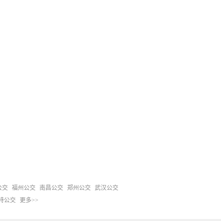
公交
福州公交
南昌公交
郑州公交
武汉公交
特公交
更多>>