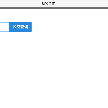
商务合作
公交查询