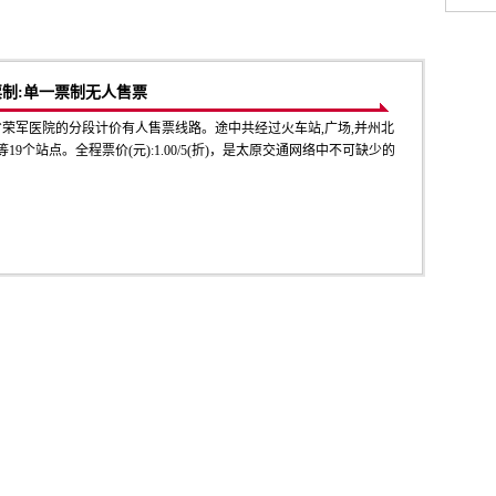
票制:单一票制无人售票
省荣军医院的分段计价有人售票线路。途中共经过火车站,广场,并州北
9个站点。全程票价(元):1.00/5(折)，是太原交通网络中不可缺少的