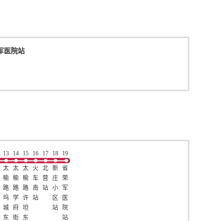
军医院站
13
14
15
16
17
18
19
太
太
太
火
北
新
省
榆
榆
榆
车
营
庄
荣
路
路
路
南
站
小
军
坞
学
许
站
区
医
城
府
坦
站
院
东
街
东
站