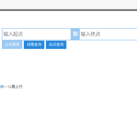
到
公交换乘
线路查询
站点查询
询
>>11路上行