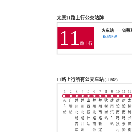
太原11路上行公交站牌
11
火车站
——
省荣
返程路线
路上行
11路上行所有公交车站
(共19站)
1
2
3
4
5
6
7
8
9
10
11
12
火
广
并
并
山
并
并
狄
建
建
建
太
车
场
州
州
西
州
州
村
南
设
设
榆
站
站
北
北
报
北
南
街
汽
南
南
路
路
路
社
路
路
站
车
路
路
长
青
并
站
南
新
站
狄
亲
风
年
州
沙
寇
村
贤
街