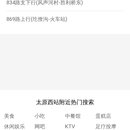
834路支下行(风声河村-胜利桥东)
869路上行(圪僚沟-火车站)
太原西站附近热门搜索
美食
小吃
中餐馆
蛋糕店
休闲娱乐
网吧
KTV
足疗按摩