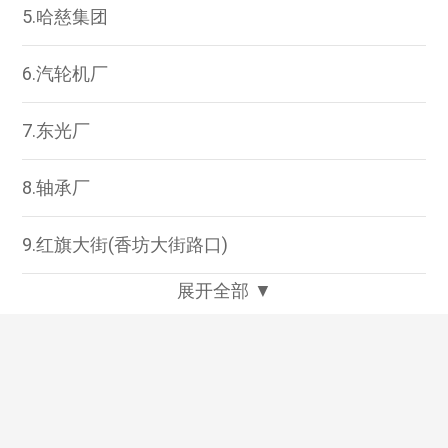
5.哈慈集团
6.汽轮机厂
7.东光厂
8.轴承厂
9.红旗大街(香坊大街路口)
展开全部 ▼