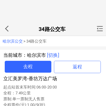
34路公交车
哈尔滨公交
>
34路公交车
当前城市：哈尔滨市
[切换]
去程
返程
立汇美罗湾-香坊万达广场
起点站首末车时间:06:00-20:00
全程：7.49公里
票制:单一票制无人售票
全程票价(元):1.00/9(折)