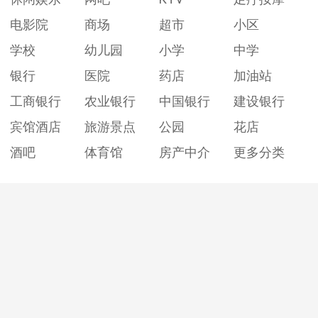
电影院
商场
超市
小区
学校
幼儿园
小学
中学
银行
医院
药店
加油站
工商银行
农业银行
中国银行
建设银行
宾馆酒店
旅游景点
公园
花店
酒吧
体育馆
房产中介
更多分类