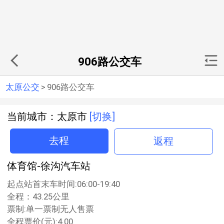
906路公交车
太原公交
>
906路公交车
当前城市：太原市
[切换]
去程
返程
体育馆-徐沟汽车站
起点站首末车时间:06:00-19:40
全程：43.25公里
票制:单一票制无人售票
全程票价(元):4.00