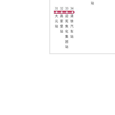
站
31
32
33
34
大
高
迎
清
元
家
宪
徐
站
堡
焦
汽
站
化
车
集
站
团
站