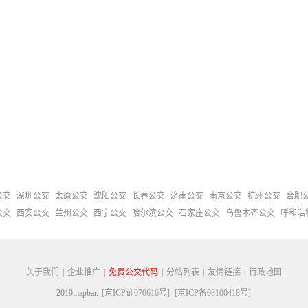
公交
深圳公交
太原公交
沈阳公交
长春公交
济南公交
南京公交
杭州公交
合肥
公交
西安公交
兰州公交
西宁公交
哈尔滨公交
石家庄公交
乌鲁木齐公交
呼和浩
关于我们
|
企业推广
|
免费公交代码
|
分站列表
|
友情链接
|
行政地图
2019mapbar.
[京ICP证070616号]
[京ICP备08100418号]