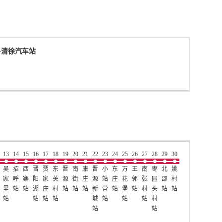
—
清徐汽车站
13
14
15
16
17
18
19
20
21
22
23
24
25
26
27
28
29
30
吴
招
西
晋
贾
东
晋
南
康
晋
小
东
万
王
南
枣
北
姚
家
呼
寨
阳
家
关
源
街
庄
源
站
庄
花
郭
张
园
邵
村
里
站
站
湖
庄
村
站
站
站
新
营
站
堡
站
村
头
站
站
站
站
站
站
城
站
站
站
村
站
站