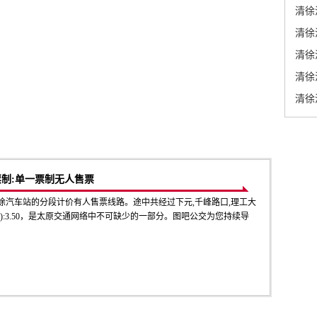
清徐
清徐
清徐
清徐
清徐
票制:单一票制无人售票
徐汽车站的分段计价有人售票线路。途中共经过下元,千峰路口,理工大
元):3.50，是太原交通网络中不可缺少的一部分。图吧公交为您持续导