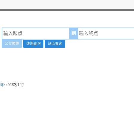
到
公交换乘
线路查询
站点查询
询
>>905路上行