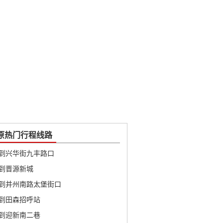
原热门行程线路
到兴华街九丰路口
到晋源新城
到并州南路太堡街口
到田森招呼站
到迎新南二巷