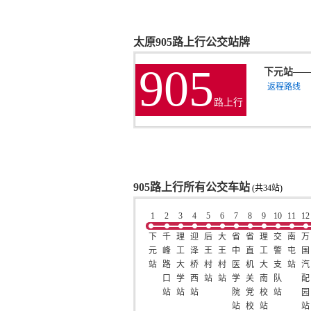
太原905路上行公交站牌
905
下元站
—
返程路线
路上行
905路上行所有公交车站
(共34站)
1
2
3
4
5
6
7
8
9
10
11
12
下
千
理
迎
后
大
省
省
理
交
南
万
元
峰
工
泽
王
王
中
直
工
警
屯
国
站
路
大
桥
村
村
医
机
大
支
站
汽
口
学
西
站
站
学
关
南
队
配
站
站
站
院
党
校
站
园
站
校
站
站