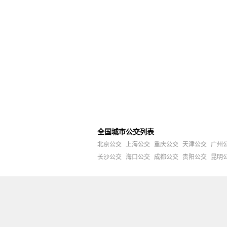
全国城市公交列表
北京公交
上海公交
重庆公交
天津公交
广州
长沙公交
海口公交
成都公交
贵阳公交
昆明