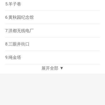
5.羊子巷
6.黄秋园纪念馆
7.洪都无线电厂
8.三眼井街口
9.绳金塔
展开全部 ▼