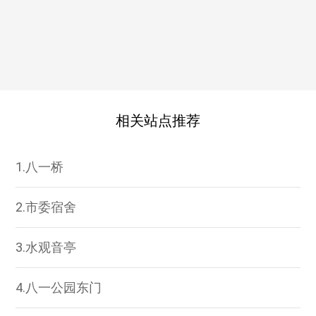
相关站点推荐
1.八一桥
2.市委宿舍
3.水观音亭
4.八一公园东门