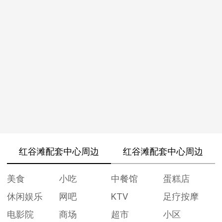
红谷滩配套中心周边
红谷滩配套中心周边
美食
小吃
中餐馆
蛋糕店
休闲娱乐
网吧
KTV
足疗按摩
电影院
商场
超市
小区