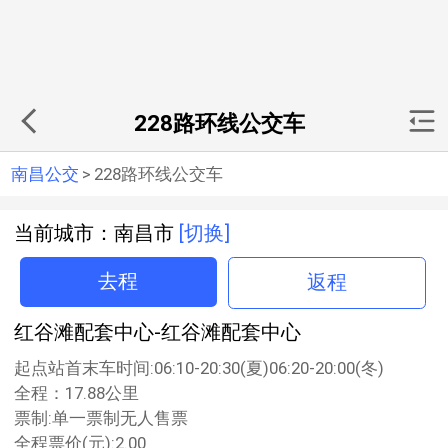
228路环线公交车
南昌公交
>
228路环线公交车
当前城市：南昌市
[切换]
去程
返程
红谷滩配套中心-红谷滩配套中心
起点站首末车时间:06:10-20:30(夏)06:20-20:00(冬)
全程：17.88公里
票制:单一票制无人售票
全程票价(元):2.00