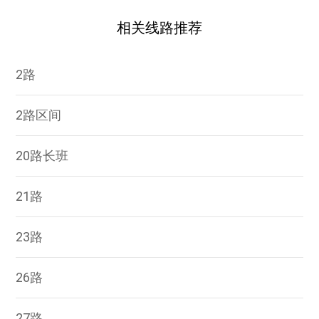
相关线路推荐
2路
2路区间
20路长班
21路
23路
26路
27路