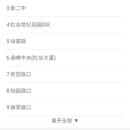
3.新二中
4.红谷世纪花园D区
5.绿茵路
6.鼎峰中央(红谷大厦)
7.世贸路口
8.怡园路口
9.丽景路口
展开全部 ▼