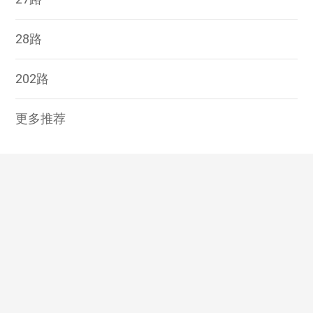
28路
202路
更多推荐