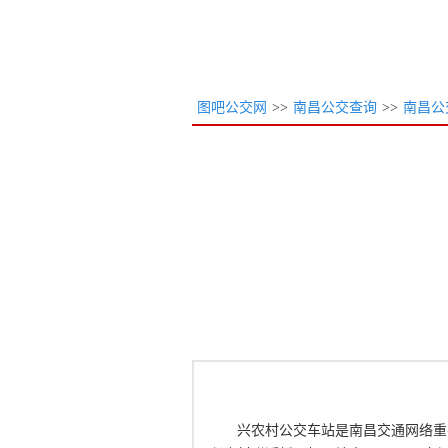
图吧公交网
>>
南昌公交查询
>>
南昌公
兴农村公交车站是南昌交通网络重