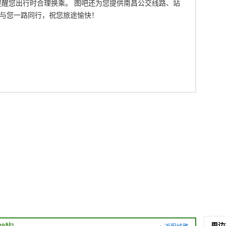
提醒您出行时合理换乘。 图吧还为您提供南昌公交线路、站
与您一路同行，祝您旅途愉快！
29站]
周边