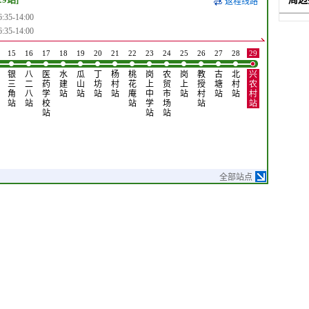
返程线路
5-14:00
5-14:00
15
16
17
18
19
20
21
22
23
24
25
26
27
28
29
银
八
医
水
瓜
丁
杨
桃
岗
农
岗
教
古
北
兴
三
二
药
建
山
坊
村
花
上
贸
上
授
塘
村
农
角
八
学
站
站
站
站
庵
中
市
站
村
站
站
村
站
站
校
站
学
场
站
站
站
站
站
全部站点