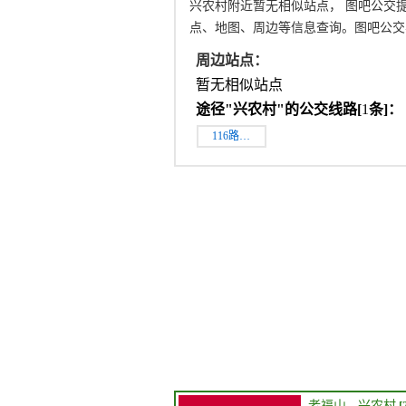
兴农村附近暂无相似站点， 图吧公交
点、地图、周边等信息查询。图吧公交
周边站点：
暂无相似站点
途径"
兴农村
"的公交线路[
1
条]：
116路…
老福山
→
兴农村
[