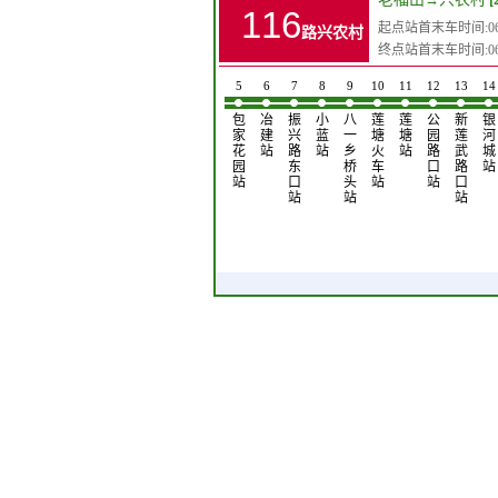
116
起点站首末车时间:06:3
路兴农村
终点站首末车时间:06:3
1
2
3
4
5
6
7
8
9
10
11
12
13
14
老
坛
徐
新
包
冶
振
小
八
莲
莲
公
新
银
福
子
坊
溪
家
建
兴
蓝
一
塘
塘
园
莲
河
山
口
客
桥
花
站
路
站
乡
火
站
路
武
城
站
站
运
站
园
东
桥
车
口
路
站
站
站
口
头
站
站
口
站
站
站