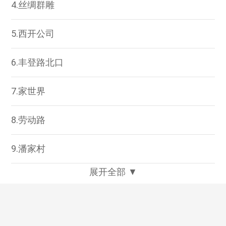
4.丝绸群雕
5.西开公司
6.丰登路北口
7.家世界
8.劳动路
9.潘家村
展开全部 ▼