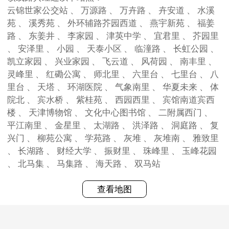
云锦世家公交站 、 万源路 、 万卉路 、 卉安道 、 水溪
苑 、 溪秀苑 、 外环辅路芥园西道 、 燕宇新苑 、 福姜
路 、 东姜井 、 李家园 、 津英中学 、 宜君里 、 芥园里
、 安泽里 、 小园 、 天泰小区 、 临潼路 、 长虹公园 、
凯立家园 、 兴业家园 、 飞云道 、 风荷园 、 南丰里 、
灵峰里 、 红磡公寓 、 师北里 、 六里台 、 七里台 、 八
里台 、 天塔 、 环湖医院 、 气象南里 、 华夏未来 、 体
院北 、 宾水桥 、 紫桂苑 、 西园西里 、 宾馆南道宾西
楼 、 天津博物馆 、 文化中心图书馆 、 二附属西门 、
平江南里 、 金星里 、 太湖路 、 洪泽路 、 洞庭路 、 复
兴门 、 柳苑公寓 、 学苑路 、 灰堆 、 灰堆南 、 雅致里
、 长湖路 、 财经大学 、 振财里 、 珠峰里 、 玉峰花园
、 北马集 、 马集路 、 海天路 、 双马站
查看地图