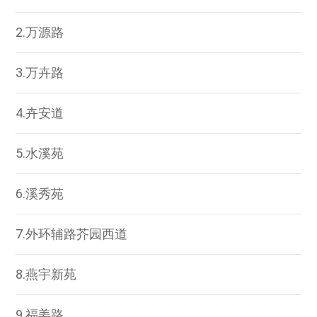
2.万源路
3.万卉路
4.卉安道
5.水溪苑
6.溪秀苑
7.外环辅路芥园西道
8.燕宇新苑
9.福姜路