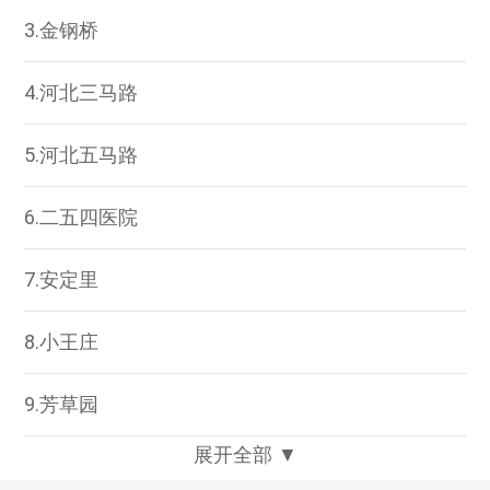
3.金钢桥
4.河北三马路
5.河北五马路
6.二五四医院
7.安定里
8.小王庄
9.芳草园
展开全部 ▼