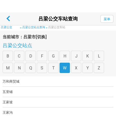
吕梁公交车站查询
菜单
吕梁公交
吕梁公交站点查询
吕梁公交车站
>
>
当前城市：吕梁市
[切换]
吕梁公交站点
B
C
D
F
G
H
J
K
L
M
N
Q
S
T
W
X
Y
Z
万和商贸城
五里铺
王家坡
王家沟