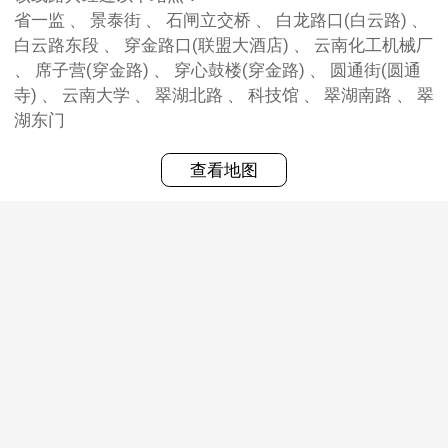
省一监 、 景泰街 、 石闸立交桥 、 白龙路口(白云路) 、
白云路东段 、 穿金路口(联盟大酒店) 、 云南化工机械厂
、 席子营(穿金路) 、 穿心鼓楼(穿金路) 、 圆通街(圆通
寺) 、 云南大学 、 翠湖北路 、 科技馆 、 翠湖南路 、 翠
湖东门
查看地图