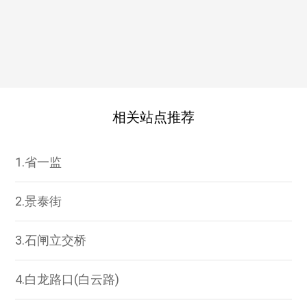
相关站点推荐
1.省一监
2.景泰街
3.石闸立交桥
4.白龙路口(白云路)