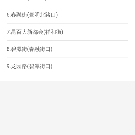
6.春融街(景明北路口)
7.昆百大新都会(祥和街)
8.碧潭街(春融街口)
9.龙园路(碧潭街口)