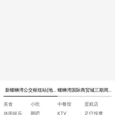
新螺蛳湾公交枢纽站(地铁南部汽车站)周边
螺蛳湾国际商贸城三期周边
美食
小吃
中餐馆
蛋糕店
休闲娱乐
网吧
KTV
足疗按摩