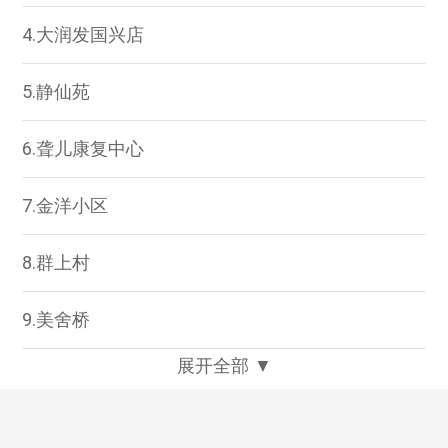
4.大润发国兴店
5.静仙苑
6.聋儿康复中心
7.金洋小区
8.群上村
9.美舍桥
展开全部 ▼