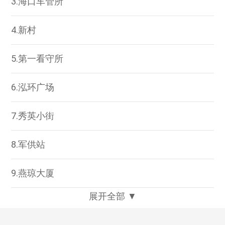
3.海口车管所
4.新村
5.第一看守所
6.泓环广场
7.秀英小街
8.军供站
9.燕琼大厦
展开全部 ▼