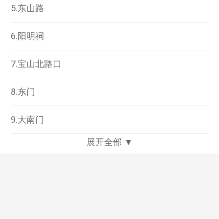
5.东山路
6.阳明祠
7.宝山北路口
8.东门
9.大南门
展开全部 ▼