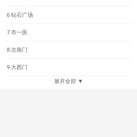
6.钻石广场
7.市一医
8.次南门
9.大西门
展开全部 ▼