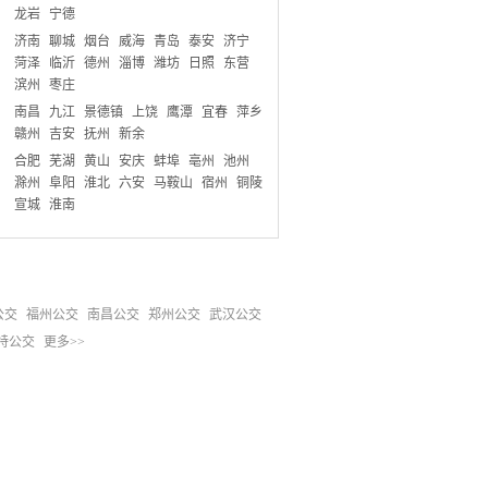
龙岩
宁德
济南
聊城
烟台
威海
青岛
泰安
济宁
菏泽
临沂
德州
淄博
潍坊
日照
东营
滨州
枣庄
南昌
九江
景德镇
上饶
鹰潭
宜春
萍乡
赣州
吉安
抚州
新余
合肥
芜湖
黄山
安庆
蚌埠
亳州
池州
滁州
阜阳
淮北
六安
马鞍山
宿州
铜陵
宣城
淮南
公交
福州公交
南昌公交
郑州公交
武汉公交
特公交
更多>>