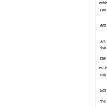
西南
四川
云南
重庆
贵州
西藏
西北
新疆
陕西
甘肃