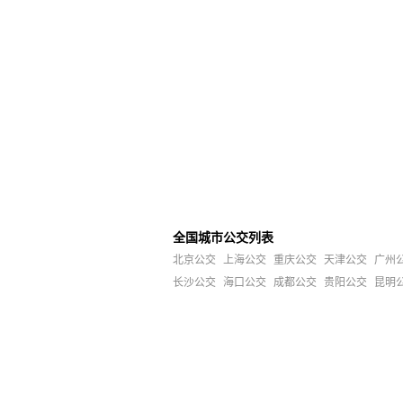
全国城市公交列表
北京公交
上海公交
重庆公交
天津公交
广州
长沙公交
海口公交
成都公交
贵阳公交
昆明