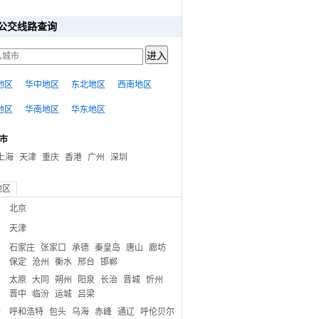
公交线路查询
地区
华中地区
东北地区
西南地区
地区
华南地区
华东地区
市
上海
天津
重庆
香港
广州
深圳
地区
北京
天津
石家庄
张家口
承德
秦皇岛
唐山
廊坊
保定
沧州
衡水
邢台
邯郸
太原
大同
朔州
阳泉
长治
晋城
忻州
晋中
临汾
运城
吕梁
呼和浩特
包头
乌海
赤峰
通辽
呼伦贝尔
古