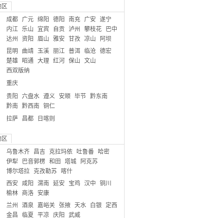
地区
成都
广元
绵阳
德阳
南充
广安
遂宁
内江
乐山
宜宾
自贡
泸州
攀枝花
巴中
达州
资阳
眉山
雅安
甘孜
凉山
阿坝
昆明
曲靖
玉溪
丽江
普洱
临沧
德宏
楚雄
昭通
大理
红河
保山
文山
西双版纳
重庆
贵阳
六盘水
遵义
安顺
毕节
黔东南
黔南
黔西南
铜仁
拉萨
昌都
日喀则
地区
乌鲁木齐
昌吉
克拉玛依
吐鲁番
哈密
伊犁
巴音郭楞
和田
塔城
阿克苏
博尔塔拉
克孜勒苏
喀什
西安
咸阳
渭南
延安
宝鸡
汉中
铜川
榆林
商洛
安康
兰州
酒泉
嘉峪关
张掖
天水
白银
定西
金昌
临夏
平凉
庆阳
武威