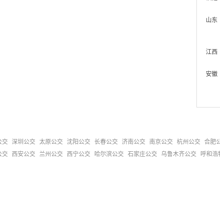
山东
江西
安徽
公交
深圳公交
太原公交
沈阳公交
长春公交
济南公交
南京公交
杭州公交
合肥
公交
西安公交
兰州公交
西宁公交
哈尔滨公交
石家庄公交
乌鲁木齐公交
呼和浩