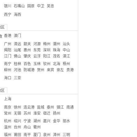
银川
石嘴山
固原
中卫
吴忠
西宁
海西
地区
香港
澳门
政
广州
清远
韶关
河源
梅州
潮州
汕头
揭阳
汕尾
惠州
东莞
深圳
珠海
中山
江门
佛山
肇庆
云浮
阳江
茂名
湛江
南宁
桂林
百色
玉林
钦州
北海
梧州
柳州
河池
防城港
贺州
来宾
崇左
贵港
海口
三亚
地区
上海
南京
徐州
连云港
盐城
泰州
镇江
南通
常州
无锡
苏州
淮安
宿迁
扬州
杭州
绍兴
宁波
湖州
嘉兴
金华
丽水
温州
台州
舟山
衢州
福州
莆田
南平
厦门
泉州
漳州
三明