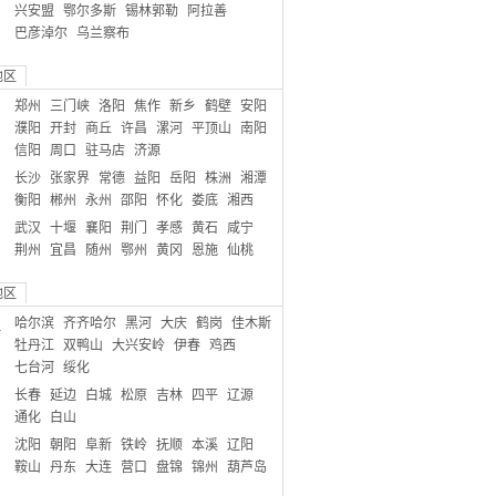
兴安盟
鄂尔多斯
锡林郭勒
阿拉善
巴彦淖尔
乌兰察布
地区
郑州
三门峡
洛阳
焦作
新乡
鹤壁
安阳
濮阳
开封
商丘
许昌
漯河
平顶山
南阳
信阳
周口
驻马店
济源
长沙
张家界
常德
益阳
岳阳
株洲
湘潭
衡阳
郴州
永州
邵阳
怀化
娄底
湘西
武汉
十堰
襄阳
荆门
孝感
黄石
咸宁
荆州
宜昌
随州
鄂州
黄冈
恩施
仙桃
地区
哈尔滨
齐齐哈尔
黑河
大庆
鹤岗
佳木斯
江
牡丹江
双鸭山
大兴安岭
伊春
鸡西
七台河
绥化
长春
延边
白城
松原
吉林
四平
辽源
通化
白山
沈阳
朝阳
阜新
铁岭
抚顺
本溪
辽阳
鞍山
丹东
大连
营口
盘锦
锦州
葫芦岛