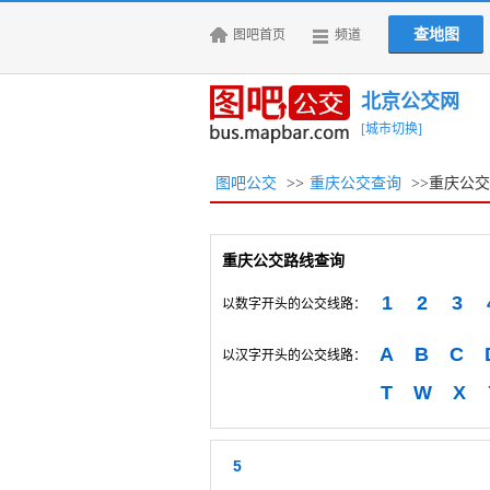
查地图
图吧首页
频道
北京公交网
[城市切换]
图吧公交
>>
重庆公交查询
>>重庆公
重庆公交路线查询
1
2
3
以数字开头的公交线路：
A
B
C
以汉字开头的公交线路：
T
W
X
5