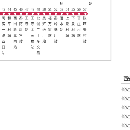
场
站
43
44
45
46
47
48
49
50
51
52
站
53
54
55
56
57
阿
和
西
秦
王
王
公
奥
褔
秦
落
上
下
官
张
房
平
围
阿
寺
寺
诚
辉
万
岭
水
泉
泉
庄
旺
一
村
新
房
站
金
二
纸
家
纸
站
村
村
村
渠
路
站
嘉
宫
三
手
厂
站
厂
站
站
站
村
西
园
站
角
车
站
站
站
口
站
站
交
站
易
市
场
站
西
长安
长安
长安
长安