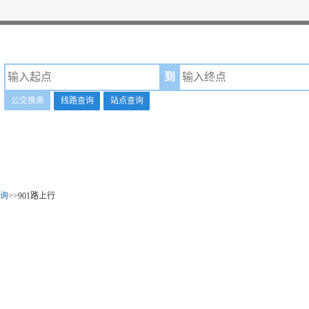
到
公交换乘
线路查询
站点查询
询
>>901路上行