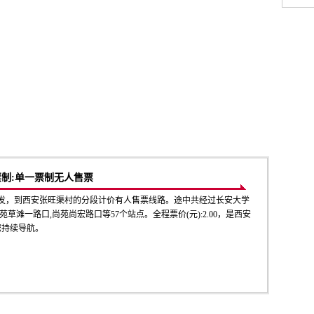
票制:单一票制无人售票
出发，到西安张旺渠村的分段计价有人售票线路。途中共经过长安大学
草滩一路口,尚苑尚宏路口等57个站点。全程票价(元):2.00，是西安
您持续导航。