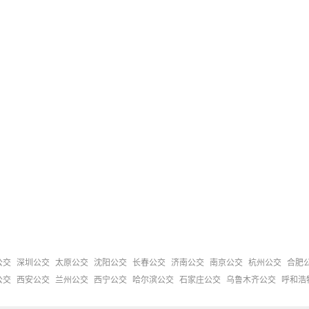
公交
深圳公交
太原公交
沈阳公交
长春公交
济南公交
南京公交
杭州公交
合肥
公交
西安公交
兰州公交
西宁公交
哈尔滨公交
石家庄公交
乌鲁木齐公交
呼和浩