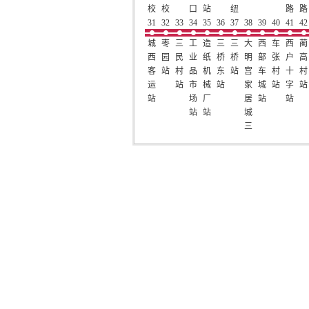
校
校
口
站
纽
路
路
区
31
区
32
33
站
34
35
36
站
37
38
39
40
路
41
口
42
站
南
口
站
城
枣
三
工
造
三
三
大
西
车
西
蔺
门
站
西
园
民
业
纸
桥
桥
明
部
张
户
高
站
客
站
村
品
机
东
站
宫
车
村
十
村
运
站
市
械
站
家
城
站
字
站
站
场
厂
居
站
站
站
站
城
三
桥
店
站