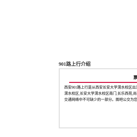
901路上行介绍
西安901路上行是从西安长安大学渭水校区
渭水校区,长安大学渭水校区南门,长乐西苑,尚苑
交通网络中不可缺少的一部分。图吧公交为