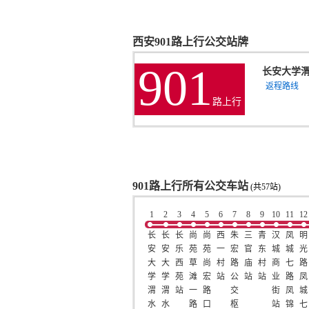
西安901路上行公交站牌
901
长安大学
返程路线
路上行
901路上行所有公交车站
(共57站)
1
2
3
4
5
6
7
8
9
10
11
12
长
长
长
尚
尚
西
朱
三
青
汉
凤
明
安
安
乐
苑
苑
一
宏
官
东
城
城
光
大
大
西
草
尚
村
路
庙
村
商
七
路
学
学
苑
滩
宏
站
公
站
站
业
路
凤
渭
渭
站
一
路
交
街
凤
城
水
水
路
口
枢
站
锦
七