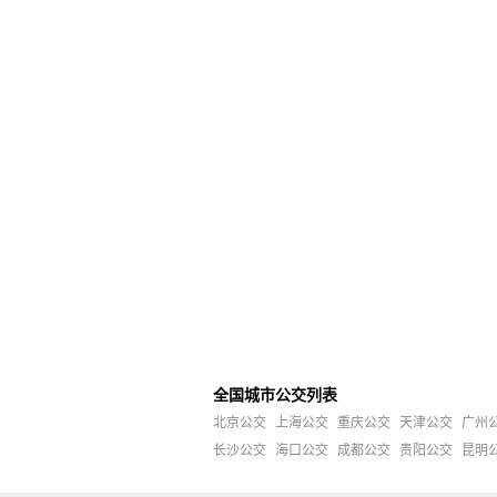
全国城市公交列表
北京公交
上海公交
重庆公交
天津公交
广州
长沙公交
海口公交
成都公交
贵阳公交
昆明