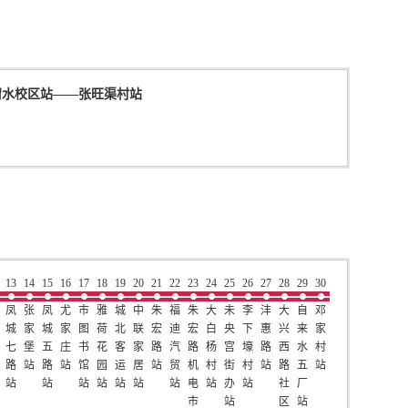
渭水校区站
——
张旺渠村站
13
14
15
16
17
18
19
20
21
22
23
24
25
26
27
28
29
30
凤
张
凤
尤
市
雅
城
中
朱
福
朱
大
未
李
沣
大
自
邓
城
家
城
家
图
荷
北
联
宏
迪
宏
白
央
下
惠
兴
来
家
七
堡
五
庄
书
花
客
家
路
汽
路
杨
宫
壕
路
西
水
村
路
站
路
站
馆
园
运
居
站
贸
机
村
街
村
站
路
五
站
站
站
站
站
站
站
站
电
站
办
站
社
厂
市
站
区
站