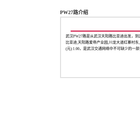
PW27路介绍
武汉PW27路是从武汉天阳路比亚迪出发，
比亚迪,天阳路爱帝产业园,川龙大道红寨村东
(元):1.00，是武汉交通网络中不可缺少的