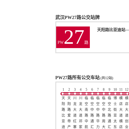
武汉PW27路公交站牌
27
天阳路比亚迪站
PW
路
PW27路所有公交车站
(共12站)
1
2
3
4
5
6
7
8
9
10
11
12
天
天
川
川
临
临
临
临
临
博
横
横
阳
阳
龙
龙
空
空
空
空
空
士
店
店
路
路
大
大
南
中
中
中
北
街
大
大
比
爱
道
道
路
路
路
路
路
亚
道
道
亚
帝
红
邓
中
通
华
周
通
太
横
创
迪
产
寨
家
航
汇
力
大
汇
东
店
业