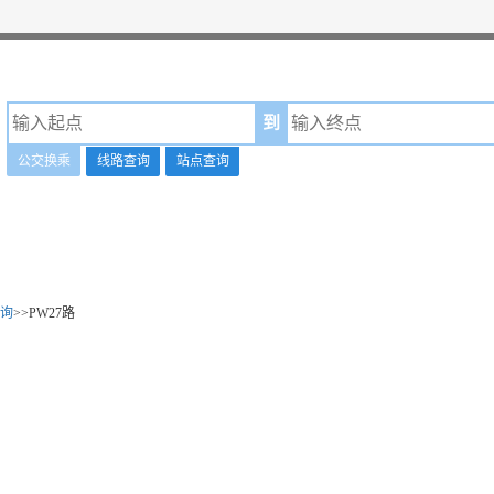
到
公交换乘
线路查询
站点查询
询
>>PW27路