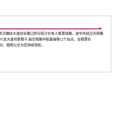
到武汉横店大道创业路口的分段计价有人售票线路。途中共经过天阳路
,川龙大道邓家楼子,临空南路中航森瑞等12个站点。全程票价
一部分。图吧公交为您持续导航。