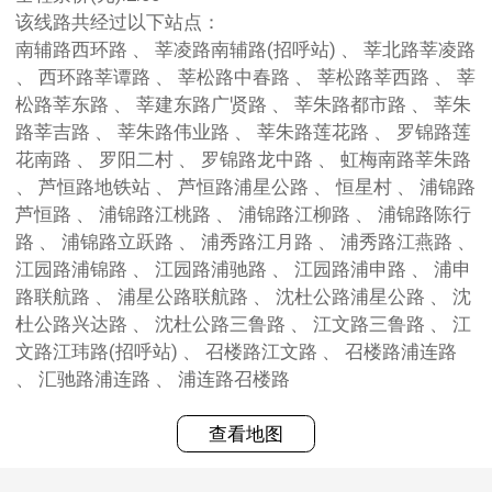
该线路共经过以下站点：
南辅路西环路 、 莘凌路南辅路(招呼站) 、 莘北路莘凌路
、 西环路莘谭路 、 莘松路中春路 、 莘松路莘西路 、 莘
松路莘东路 、 莘建东路广贤路 、 莘朱路都市路 、 莘朱
路莘吉路 、 莘朱路伟业路 、 莘朱路莲花路 、 罗锦路莲
花南路 、 罗阳二村 、 罗锦路龙中路 、 虹梅南路莘朱路
、 芦恒路地铁站 、 芦恒路浦星公路 、 恒星村 、 浦锦路
芦恒路 、 浦锦路江桃路 、 浦锦路江柳路 、 浦锦路陈行
路 、 浦锦路立跃路 、 浦秀路江月路 、 浦秀路江燕路 、
江园路浦锦路 、 江园路浦驰路 、 江园路浦申路 、 浦申
路联航路 、 浦星公路联航路 、 沈杜公路浦星公路 、 沈
杜公路兴达路 、 沈杜公路三鲁路 、 江文路三鲁路 、 江
文路江玮路(招呼站) 、 召楼路江文路 、 召楼路浦连路
、 汇驰路浦连路 、 浦连路召楼路
查看地图