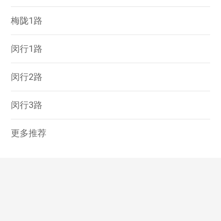
梅陇1路
闵行1路
闵行2路
闵行3路
更多推荐