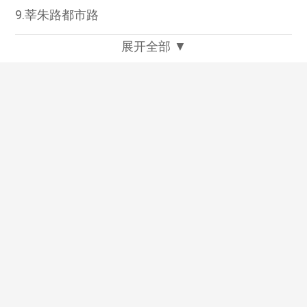
9.莘朱路都市路
展开全部 ▼