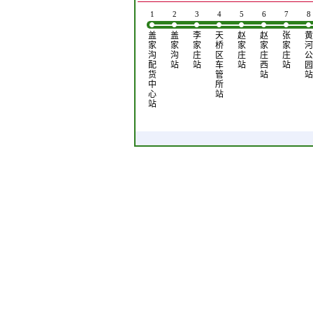
1
2
3
4
5
6
7
8
盖
盖
李
天
赵
赵
张
黄
家
家
家
桥
家
家
家
河
沟
沟
庄
区
庄
庄
庄
公
配
站
站
车
站
西
站
园
货
管
站
站
中
所
心
站
站