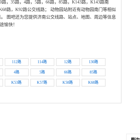
30路，35路，4路，5路，66路，85路，K143路，K143路南
路，K68路，K92路公交线路； 动物园站附近有动物园南门等相似
乘。 图吧还为您提供济南公交线路、站点、地图、周边等信息
途愉快！
：
112路
114路
12路
130路
4路
5路
66路
85路
K53路
K57路
K58路
K68路
周边