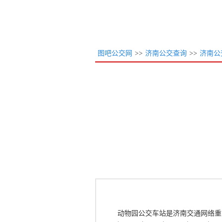
图吧公交网
>>
济南公交查询
>>
济南公
动物园公交车站是济南交通网络重要