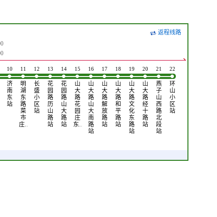
返程线路
0
0
10
11
12
13
14
15
16
17
18
19
20
21
22
济
明
长
花
花
山
山
山
山
山
山
燕
环
南
湖
盛
园
园
大
大
大
大
大
大
子
山
东
东
小
路
路
路
路
路
路
路
路
山
小
站
路
区
历
山
花
山
解
和
文
经
西
区
菜
站
山
大
园
大
放
平
化
十
路
站
市
路
路
庄
南
路
路
东
路
北
庄…
站
站
东…
路
站
站
路
站
段
站
站
站