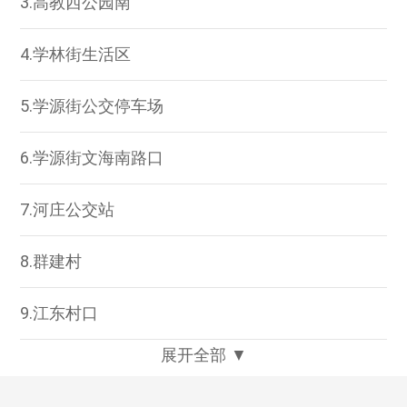
3.高教西公园南
4.学林街生活区
5.学源街公交停车场
6.学源街文海南路口
7.河庄公交站
8.群建村
9.江东村口
展开全部 ▼